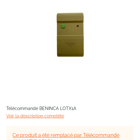
the
images
gallery
Skip
to
Télécommande BENINCA LOTX1A
the
Voir la description complète
beginning
of
the
Ce produit a été remplacé par Télécommande
images