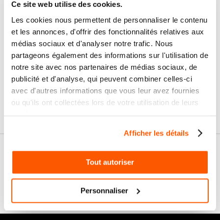
Ce site web utilise des cookies.
Nos services
Les cookies nous permettent de personnaliser le contenu
Paiement
Paiement en
et les annonces, d'offrir des fonctionnalités relatives aux
100% sécurisé
3x sans frais
médias sociaux et d'analyser notre trafic. Nous
partageons également des informations sur l'utilisation de
Livraison
SAV & Retours
notre site avec nos partenaires de médias sociaux, de
24/72H
publicité et d'analyse, qui peuvent combiner celles-ci
avec d'autres informations que vous leur avez fournies
Garanties
ou qu'ils ont collectées lors de votre utilisation de leurs
services.
Afficher les détails
Nos conseils
Tout autoriser
FAQ
Personnaliser