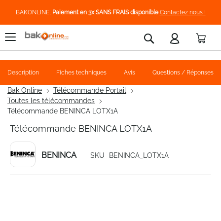
BAKONLINE,
Paiement en 3x SANS FRAIS disponible
Contactez nous !
Pani
Rechercher
Description
Fiches techniques
Avis
Questions / Réponses
Bak Online
Télécommande Portail
Toutes les télécommandes
Télécommande BENINCA LOTX1A
Télécommande BENINCA LOTX1A
BENINCA
SKU
BENINCA_LOTX1A
Skip
to
the
end
of