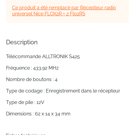
the
Ce produit a été remplacé par Récepteur radio
images
universel Nice FLOX2R + 2 Flo2RS
gallery
Description
Télécommande ALLTRONIK S425
Fréquence : 433.92 MHz
Nombre de boutons : 4
Type de codage : Enregistrement dans le récepteur
Type de pile : 12V
Dimensions : 62 x 14 x 34 mm