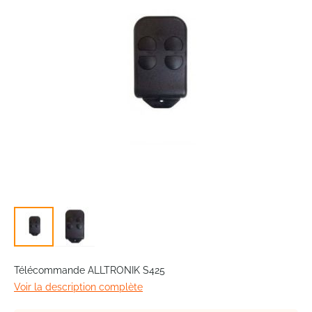
images
gallery
Skip
to
Télécommande ALLTRONIK S425
the
Voir la description complète
beginning
of