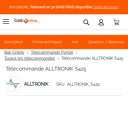
BAKONLINE,
Paiement en 3x SANS FRAIS disponible
Contactez nous !
Pani
Rechercher
Description
Fiches techniques
Avis
Questions / Réponses
Bak Online
Télécommande Portail
Toutes les télécommandes
Télécommande ALLTRONIK S425
Télécommande ALLTRONIK S425
ALLTRONIK
SKU
ALLTRONIK_S425
Skip
to
the
end
of
the