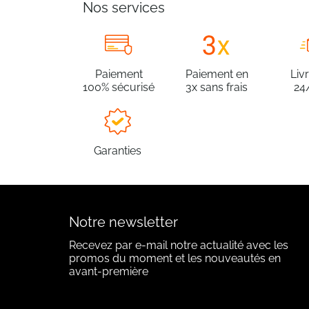
Nos services
Paiement
Paiement en
Liv
100% sécurisé
3x sans frais
24
Garanties
Notre newsletter
Recevez par e-mail notre actualité avec les
promos du moment et les nouveautés en
avant-première