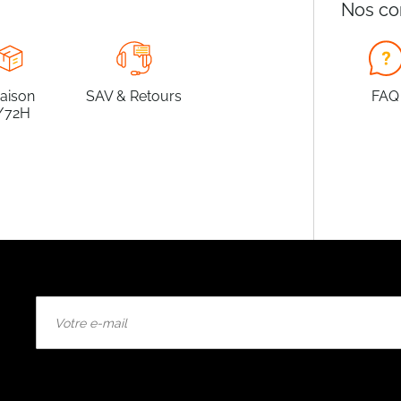
Nos co
raison
SAV & Retours
FAQ
/72H
Inscription
à
notre
lettre
d’information