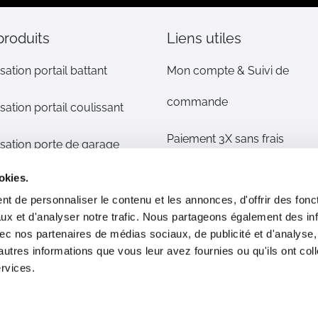
:
produits
Liens utiles
sation portail battant
Mon compte & Suivi de
commande
sation portail coulissant
Paiement 3X sans frais
sation porte de garage
Mentions légales
okies.
sation volet
t de personnaliser le contenu et les annonces, d'offrir des fonct
CGV
ux et d'analyser notre trafic. Nous partageons également des in
s détachées
 avec nos partenaires de médias sociaux, de publicité et d'analyse
Plan du site
autres informations que vous leur avez fournies ou qu'ils ont col
phone/alarme maison
ervices.
Livraison & Retour
ommes nous ?