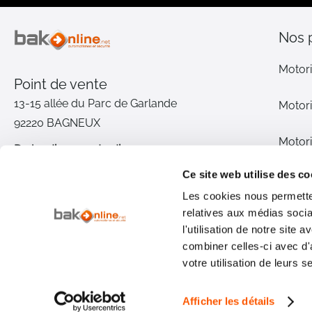
Nos 
Motori
Point de vente
13-15 allée du Parc de Garlande
Motori
92220 BAGNEUX
Motori
Du lundi au vendredi
De 9h à 12h30 et de 14h à 18h
Ce site web utilise des co
Motori
(17h le vendredi)
Les cookies nous permetten
relatives aux médias socia
Pièce
01 46 72 30 00
l'utilisation de notre site
combiner celles-ci avec d'
Inter
Nous contacter
votre utilisation de leurs s
Qui s
Afficher les détails