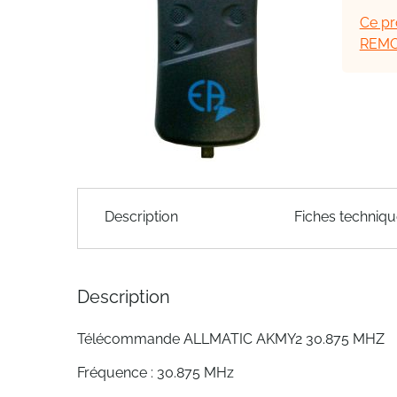
of
Ce pr
the
REMO
images
gallery
Skip
to
Description
Fiches techniq
the
beginning
of
the
Description
images
gallery
Télécommande ALLMATIC AKMY2 30.875 MHZ
Fréquence : 30.875 MHz