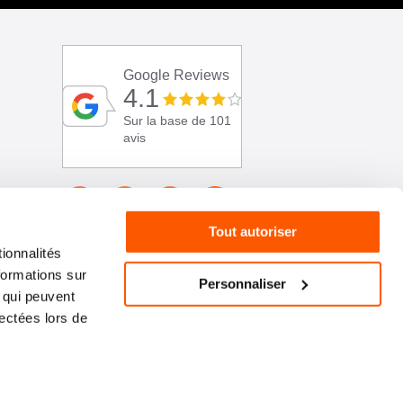
Google Reviews
4.1
Sur la base de 101
avis
Tout autoriser
ionnalités
formations sur
Personnaliser
, qui peuvent
lectées lors de
01 46 72 30 00