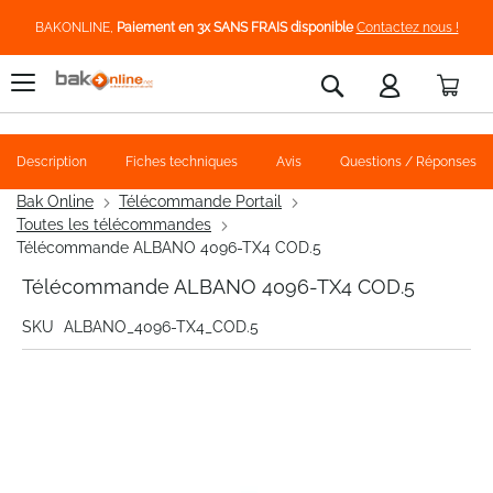
BAKONLINE,
Paiement en 3x SANS FRAIS disponible
Contactez nous !
Pani
Rechercher
Description
Fiches techniques
Avis
Questions / Réponses
Bak Online
Télécommande Portail
Toutes les télécommandes
Télécommande ALBANO 4096-TX4 COD.5
Télécommande ALBANO 4096-TX4 COD.5
SKU
ALBANO_4096-TX4_COD.5
Skip
to
the
end
of
the
images