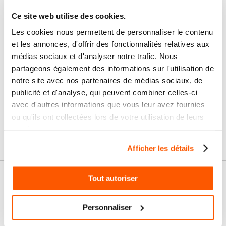
Ce site web utilise des cookies.
Nos services
Les cookies nous permettent de personnaliser le contenu
et les annonces, d'offrir des fonctionnalités relatives aux
Paiement
Paiement en
médias sociaux et d'analyser notre trafic. Nous
100% sécurisé
3x sans frais
partageons également des informations sur l'utilisation de
notre site avec nos partenaires de médias sociaux, de
Livraison
SAV & Retours
publicité et d'analyse, qui peuvent combiner celles-ci
24/72H
avec d'autres informations que vous leur avez fournies
ou qu'ils ont collectées lors de votre utilisation de leurs
Garanties
services.
Afficher les détails
Tout autoriser
Nos conseils
Personnaliser
FAQ