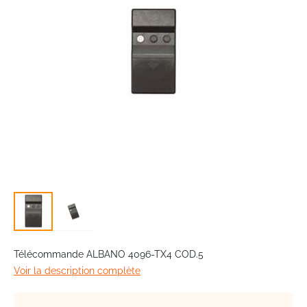
gallery
Skip
to
Télécommande ALBANO 4096-TX4 COD.5
the
Voir la description complète
beginning
of
the