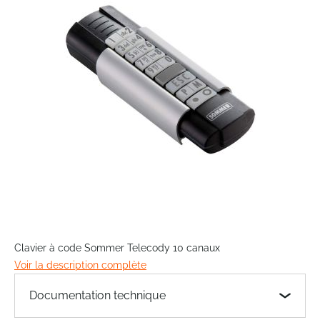
the
images
gallery
Skip
to
Clavier à code Sommer Telecody 10 canaux
the
Voir la description complète
beginning
of
Documentation technique
the
images