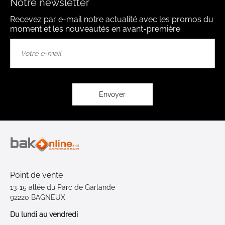
Notre newsletter
Recevez par e-mail notre actualité avec les promos du
moment et les nouveautés en avant-première
Inscription
à
notre
lettre
d’information
:
Envoyer
Point de vente
13-15 allée du Parc de Garlande
92220 BAGNEUX
Du lundi au vendredi