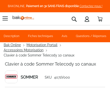
BAKONLINE,
Paiement en 3x SANS FRAIS disponible
Contactez nous !
Pani
Rechercher
Description
Fiches techniques
Avis
Questions / Réponses
Bak Online
Motorisation Portail
Accessoires Motorisation
Clavier à code Sommer Telecody 10 canaux
Clavier à code Sommer Telecody 10 canaux
SOMMER
SKU
4071V000
Skip
to
the
end
of