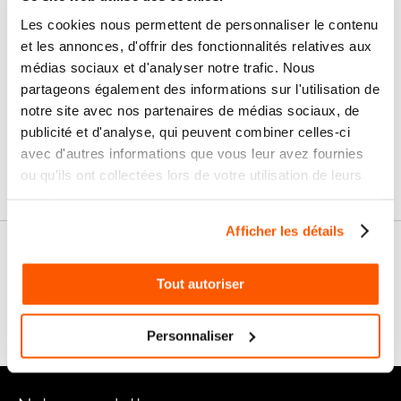
Paiement
Paiement en
Les cookies nous permettent de personnaliser le contenu
100% sécurisé
3x sans frais
et les annonces, d'offrir des fonctionnalités relatives aux
médias sociaux et d'analyser notre trafic. Nous
Livraison
partageons également des informations sur l'utilisation de
SAV & Retours
24/72H
notre site avec nos partenaires de médias sociaux, de
publicité et d'analyse, qui peuvent combiner celles-ci
avec d'autres informations que vous leur avez fournies
Garanties
ou qu'ils ont collectées lors de votre utilisation de leurs
services.
Afficher les détails
Nos conseils
Tout autoriser
FAQ
Personnaliser