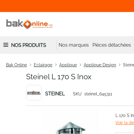
Nos marques
Pièces détachées
NOS PRODUITS
Bak Online
Eclairage
Applique
Applique Design
Stein
Steinel L 170 S Inox
STEINEL
SKU
steinel_645311
Skip
L 170 S 
to
Voir la d
the
end