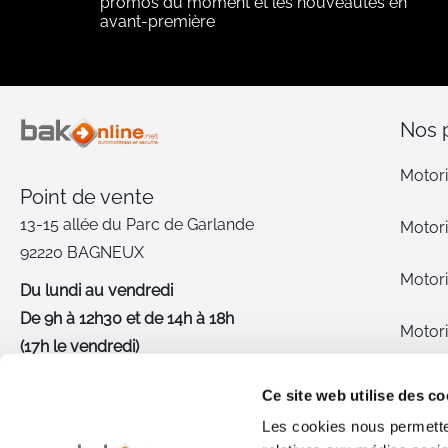
promos du moment et les nouveautés en
avant-première
Nos 
Motori
Point de vente
13-15 allée du Parc de Garlande
Motori
92220 BAGNEUX
Motori
Du lundi au vendredi
De 9h à 12h30 et de 14h à 18h
Motori
(17h le vendredi)
Pièce
01 46 72 30 00
Ce site web utilise des co
Les cookies nous permetten
Inter
Nous contacter