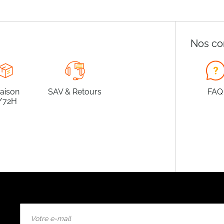
Nos co
raison
SAV & Retours
FAQ
/72H
Inscription
à