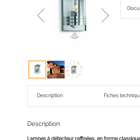
of
Docu
the
images
gallery
Skip
to
Description
Fiches techniq
the
beginning
of
the
Description
images
gallery
Lampes à détecteur raffinées, en forme classique 