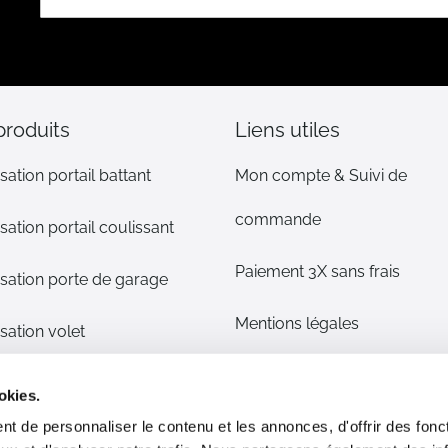
notre
lettre
d’information
:
produits
Liens utiles
sation portail battant
Mon compte & Suivi de
commande
sation portail coulissant
Paiement 3X sans frais
sation porte de garage
Mentions légales
sation volet
CGV
s détachées
okies.
t de personnaliser le contenu et les annonces, d'offrir des fonct
Plan du site
phone/alarme maison