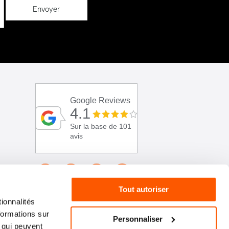
Envoyer
Google Reviews
4.1
Sur la base de 101
avis
Tout autoriser
ionnalités
formations sur
Personnaliser
, qui peuvent