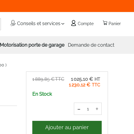
echercher
Conseils et services
Compte
Panier
Motorisation porte de garage
Demande de contact
0 )
Prix
1 889,85 €
1 025,10 €
Spécial
1 230,12 €
En Stock
-
+
Ajouter au panier