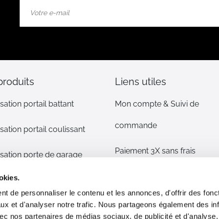
Inscription
à
notre
lettre
d’information
:
produits
Liens utiles
sation portail battant
Mon compte & Suivi de
commande
sation portail coulissant
Paiement 3X sans frais
sation porte de garage
Mentions légales
okies.
sation volet
t de personnaliser le contenu et les annonces, d'offrir des fonct
CGV
ux et d'analyser notre trafic. Nous partageons également des in
s détachées
 avec nos partenaires de médias sociaux, de publicité et d'analyse