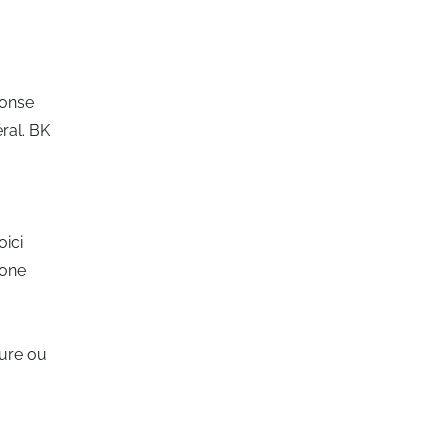
ponse
ral. BK
oici
zone
ture ou