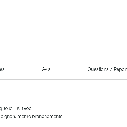
ues
Avis
Questions / Répo
que le BK-1800.
e pignon, même branchements.