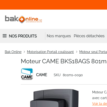
Nos marques
Pièces détachées
NOS PRODUITS
Bak Online
Motorisation Portail coulissant
Moteur seul Portai
Moteur CAME BKS18AGS 801ms-
CAME
SKU
801ms-0090
Skip
Moteur C
to
avec car
the
Voir la d
end