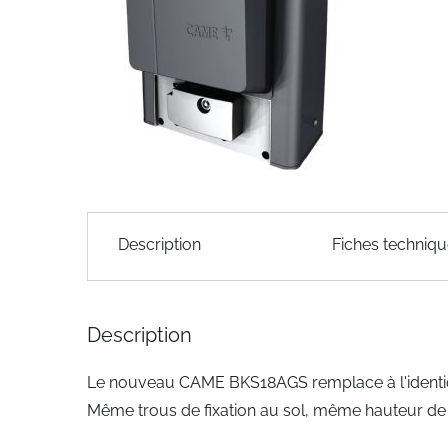
of
the
images
gallery
Skip
to
Description
Fiches techniq
the
beginning
of
the
Description
images
gallery
Le nouveau CAME BKS18AGS remplace à l'identi
Même trous de fixation au sol, même hauteur d