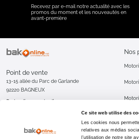
Recevez par e-mail notre actualité avec les
promos du moment et les nouveautés en
avant-première
Nos 
Motori
Point de vente
13-15 allée du Parc de Garlande
Motori
92220 BAGNEUX
Motori
Du lundi au vendredi
De 9h à 12h30 et de 14h à 18h
Ce site web utilise des co
Motori
(17h le vendredi)
Les cookies nous permetten
relatives aux médias socia
Pièce
01 46 72 30 00
l'utilisation de notre site