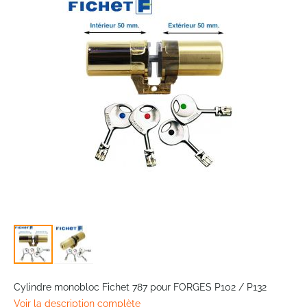
of
the
images
gallery
Skip
to
Cylindre monobloc Fichet 787 pour FORGES P102 / P132
the
Voir la description complète