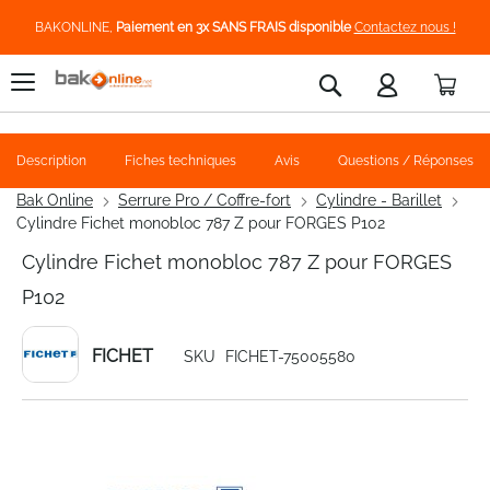
BAKONLINE,
Paiement en 3x SANS FRAIS disponible
Contactez nous !
Pani
Rechercher
Description
Fiches techniques
Avis
Questions / Réponses
Bak Online
Serrure Pro / Coffre-fort
Cylindre - Barillet
Cylindre Fichet monobloc 787 Z pour FORGES P102
Cylindre Fichet monobloc 787 Z pour FORGES
P102
FICHET
SKU
FICHET-75005580
Skip
to
the
end