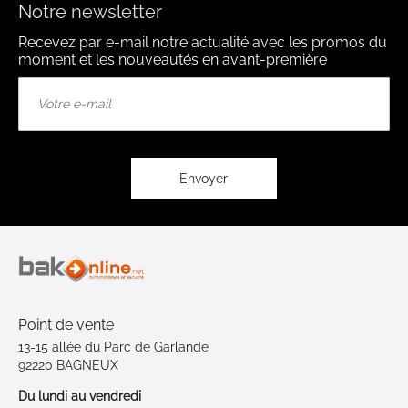
Notre newsletter
Recevez par e-mail notre actualité avec les promos du
moment et les nouveautés en avant-première
Inscription
à
notre
lettre
d’information
:
Envoyer
Point de vente
13-15 allée du Parc de Garlande
92220 BAGNEUX
Du lundi au vendredi