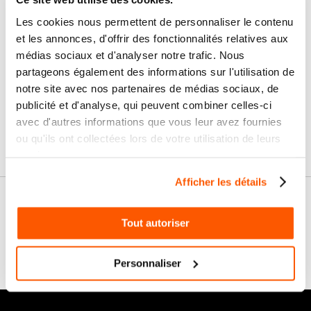
Les cookies nous permettent de personnaliser le contenu
Paiement
Paiement en
100% sécurisé
3x sans frais
et les annonces, d'offrir des fonctionnalités relatives aux
médias sociaux et d'analyser notre trafic. Nous
partageons également des informations sur l'utilisation de
Livraison
SAV & Retours
24/72H
notre site avec nos partenaires de médias sociaux, de
publicité et d'analyse, qui peuvent combiner celles-ci
avec d'autres informations que vous leur avez fournies
Garanties
ou qu'ils ont collectées lors de votre utilisation de leurs
services.
Afficher les détails
Nos conseils
Tout autoriser
FAQ
Personnaliser