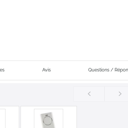
ues
Avis
Questions / Répo