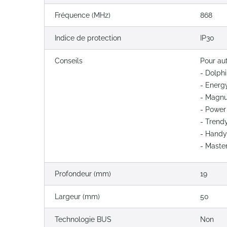
Fréquence (MHz)
868
Indice de protection
IP30
Conseils
Pour au
- Dolph
- Energy
- Magn
- Power
- Trend
- Hand
- Maste
Profondeur (mm)
19
Largeur (mm)
50
Technologie BUS
Non