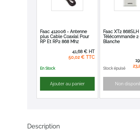
Faac 412006 - Antenne
Faac XT2 868SLH
plus Cable Coaxial Pour
Télécommande 2 
RP Et RP2 868 Mhz
Blanche
41,68 €
50,02 €
Prix
19
Spéci
23,
En Stock
Stock épuisé
Ajouter au panier
Non disponi
Description