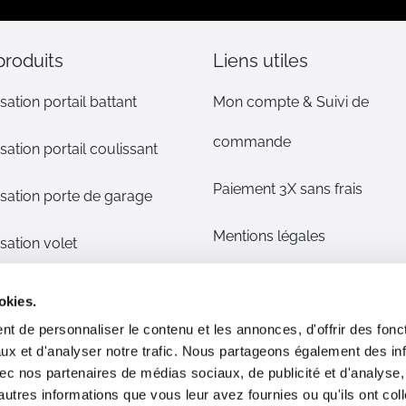
d’information
:
produits
Liens utiles
sation portail battant
Mon compte & Suivi de
commande
sation portail coulissant
Paiement 3X sans frais
sation porte de garage
Mentions légales
sation volet
CGV
s détachées
okies.
t de personnaliser le contenu et les annonces, d'offrir des fonct
Plan du site
phone/alarme maison
ux et d'analyser notre trafic. Nous partageons également des in
 avec nos partenaires de médias sociaux, de publicité et d'analyse
Livraison & Retour
ommes nous ?
autres informations que vous leur avez fournies ou qu'ils ont col