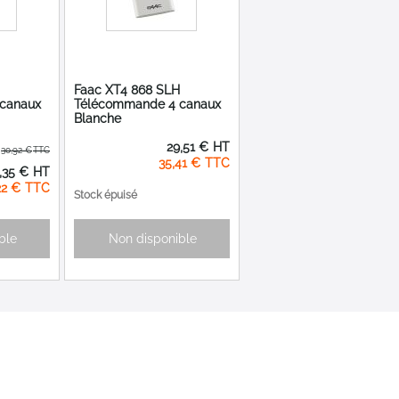
Faac XT4 868 SLH
canaux
Télécommande 4 canaux
Blanche
29,51 €
30,92 €
35,41 €
,35 €
al
22 €
Stock épuisé
ble
Non disponible