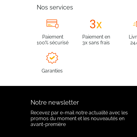
Nos services
Paiement
Paiement en
Liv
100% sécurisé
3x sans frais
24
Garanties
Notre newsletter
Recevez par e-mail notre actualité avec les
promos du moment et les nouveautés en
avant-première