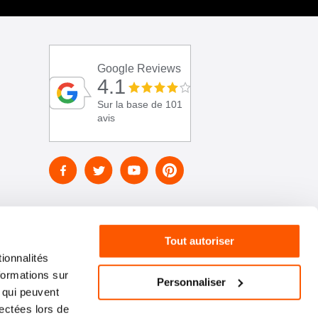
Google Reviews
4.1
Sur la base de 101
avis
Tout autoriser
ionnalités
formations sur
Personnaliser
, qui peuvent
lectées lors de