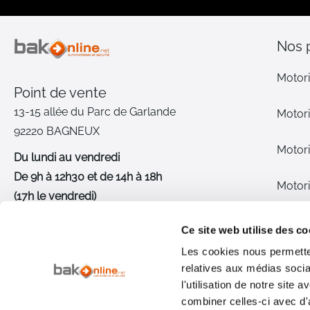
Nos 
Motori
Point de vente
13-15 allée du Parc de Garlande
Motori
92220 BAGNEUX
Motori
Du lundi au vendredi
De 9h à 12h30 et de 14h à 18h
Motori
(17h le vendredi)
Pièce
01 46 72 30 00
Ce site web utilise des co
Les cookies nous permetten
Inter
Nous contacter
relatives aux médias socia
l'utilisation de notre site
Qui s
combiner celles-ci avec d'