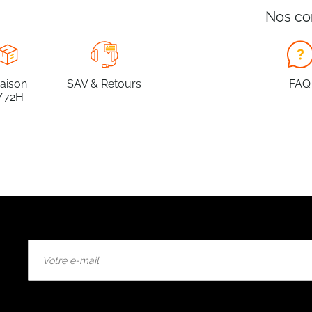
Nos co
raison
SAV & Retours
FAQ
/72H
Inscription
à
notre
lettre