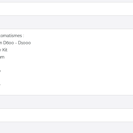
tomatismes :
in D600 - D1000
 Kit
um
y
y
r