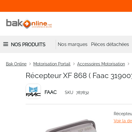
Nos marques
Pièces détachées
NOS PRODUITS
Bak Online
Motorisation Portail
Accessoires Motorisation
Récepteur XF 868 ( Faac 319007
FAAC
SKU
787832
Skip
Récepteur
to
Voir la d
the
end