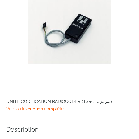
images
gallery
Skip
to
UNITE CODIFICATION RADIOCODER ( Faac 103054 )
the
Voir la description complète
beginning
of
the
Description
images
gallery