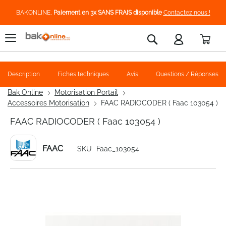
BAKONLINE,
Paiement en 3x SANS FRAIS disponible
Contactez nous !
Pani
Rechercher
Description
Fiches techniques
Avis
Questions / Réponses
Bak Online
Motorisation Portail
Accessoires Motorisation
FAAC RADIOCODER ( Faac 103054 )
FAAC RADIOCODER ( Faac 103054 )
FAAC
SKU
Faac_103054
Skip
to
the
end
of
the