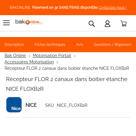
BAKONLINE,
Paiement en 3x SANS FRAIS disponible
Contactez nous !
Pani
Rechercher
Description
Fiches techniques
Avis
Questions / Réponses
Bak Online
Motorisation Portail
Accessoires Motorisation
Récepteur FLOR 2 canaux dans boitier étanche NICE FLOXB2R
Récepteur FLOR 2 canaux dans boitier étanche
NICE FLOXB2R
NICE
SKU
NICE_FLOXB2R
Skip
to
the