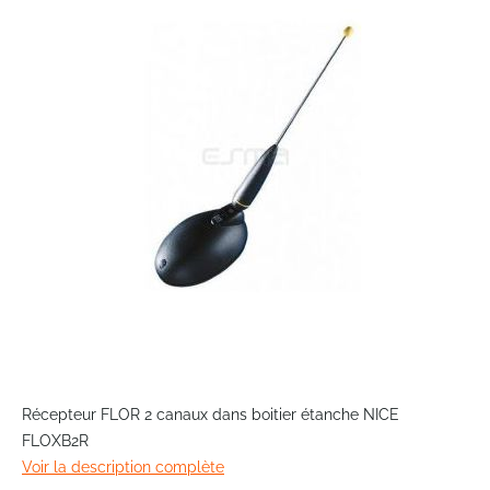
end
of
the
images
gallery
Skip
to
Récepteur FLOR 2 canaux dans boitier étanche NICE
the
FLOXB2R
beginning
Voir la description complète
of