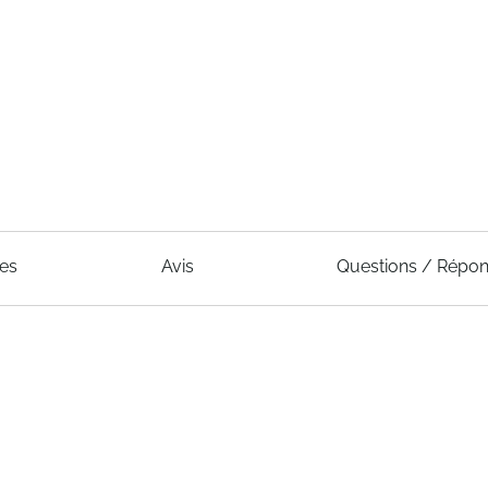
ues
Avis
Questions / Répo