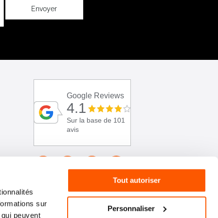
Envoyer
Google Reviews
4.1
Sur la base de 101
avis
Tout autoriser
ionnalités
formations sur
Personnaliser
, qui peuvent