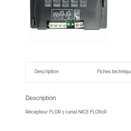
of
the
images
gallery
Skip
to
Description
Fiches techniq
the
beginning
of
the
Description
images
gallery
Récepteur FLOR 1 canal NICE FLOX1R