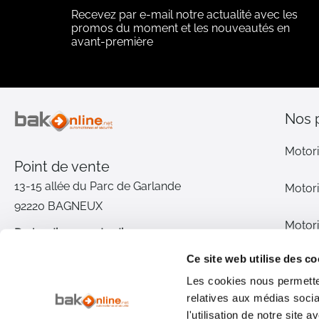
Recevez par e-mail notre actualité avec les
promos du moment et les nouveautés en
avant-première
Nos 
Motori
Point de vente
13-15 allée du Parc de Garlande
Motori
92220 BAGNEUX
Motori
Du lundi au vendredi
De 9h à 12h30 et de 14h à 18h
Ce site web utilise des co
Motori
(17h le vendredi)
Les cookies nous permetten
relatives aux médias socia
Pièce
01 46 72 30 00
l'utilisation de notre site