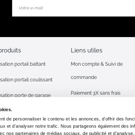
Inscription
à
notre
lettre
d’information
:
produits
Liens utiles
sation portail battant
Mon compte & Suivi de
commande
sation portail coulissant
Paiement 3X sans frais
sation porte de garage
Mentions légales
okies.
sation volet
t de personnaliser le contenu et les annonces, d'offrir des fonct
CGV
ux et d'analyser notre trafic. Nous partageons également des in
s détachées
 avec nos partenaires de médias sociaux, de publicité et d'analyse