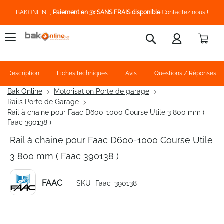
BAKONLINE,
Paiement en 3x SANS FRAIS disponible
Contactez nous !
Pani
Rechercher
Description
Fiches techniques
Avis
Questions / Réponses
Bak Online
Motorisation Porte de garage
Rails Porte de Garage
Rail à chaine pour Faac D600-1000 Course Utile 3 800 mm (
Faac 390138 )
Rail à chaine pour Faac D600-1000 Course Utile
3 800 mm ( Faac 390138 )
FAAC
SKU
Faac_390138
Skip
to