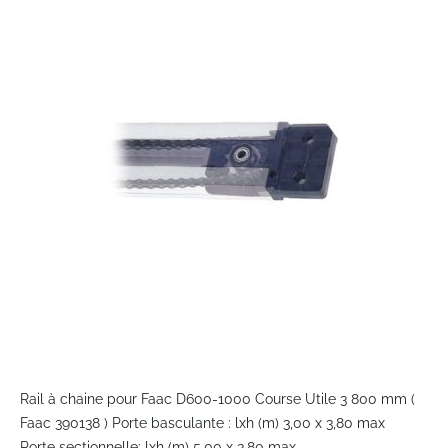
the
end
of
the
images
gallery
Skip
to
Rail à chaine pour Faac D600-1000 Course Utile 3 800 mm (
the
Faac 390138 ) Porte basculante : lxh (m) 3,00 x 3,80 max
beginning
Porte sectionnelle: lxh (m) 5,00 x 3,80 max