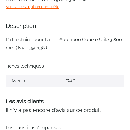
of
Voir la description complète
the
images
gallery
Description
Rail à chaine pour Faac D600-1000 Course Utile 3 800
mm ( Faac 390138 )
Fiches techniques
Marque
FAAC
Les avis clients
Il n'y a pas encore d'avis sur ce produit
Les questions / réponses