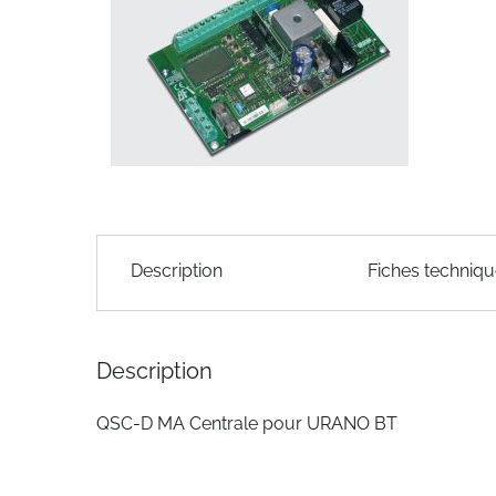
of
the
images
gallery
Skip
to
Description
Fiches techniq
the
beginning
of
the
Description
images
gallery
QSC-D MA Centrale pour URANO BT