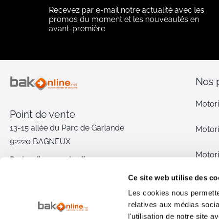
Recevez par e-mail notre actualité avec les
promos du moment et les nouveautés en
avant-première
Nos 
Motori
Point de vente
13-15 allée du Parc de Garlande
Motori
92220 BAGNEUX
Motori
Du lundi au vendredi
De 9h à 12h30 et de 14h à 18h
Ce site web utilise des co
Motori
(17h le vendredi)
Les cookies nous permetten
relatives aux médias socia
Pièce
01 46 72 30 00
l'utilisation de notre site