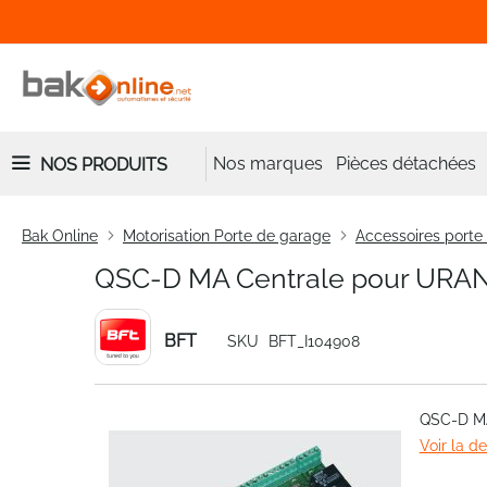
Nos marques
Pièces détachées
NOS PRODUITS
Bak Online
Motorisation Porte de garage
Accessoires porte
QSC-D MA Centrale pour URA
BFT
SKU
BFT_I104908
Skip
QSC-D MA
to
Voir la d
the
end