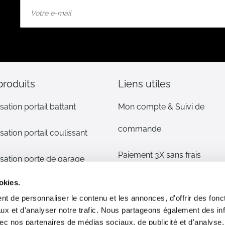
Inscription
à
notre
lettre
d’information
:
produits
Liens utiles
sation portail battant
Mon compte & Suivi de
commande
sation portail coulissant
Paiement 3X sans frais
sation porte de garage
Mentions légales
okies.
sation volet
t de personnaliser le contenu et les annonces, d'offrir des fonct
CGV
ux et d'analyser notre trafic. Nous partageons également des in
s détachées
 avec nos partenaires de médias sociaux, de publicité et d'analyse