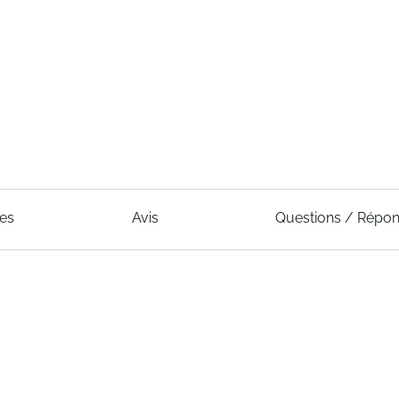
ues
Avis
Questions / Répo