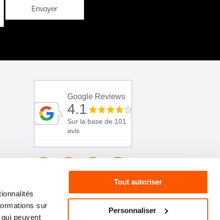
Envoyer
Google Reviews
4.1
Sur la base de 101
avis
Tout autoriser
ionnalités
formations sur
Personnaliser
, qui peuvent