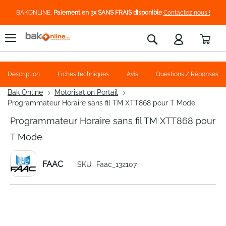
BAKONLINE,
Paiement en 3x SANS FRAIS disponible
Contactez nous !
Pani
Rechercher
Description
Fiches techniques
Avis
Questions / Réponses
Bak Online
Motorisation Portail
Programmateur Horaire sans fil TM XTT868 pour T Mode
Programmateur Horaire sans fil TM XTT868 pour
T Mode
FAAC
SKU
Faac_132107
Skip
to
the
end