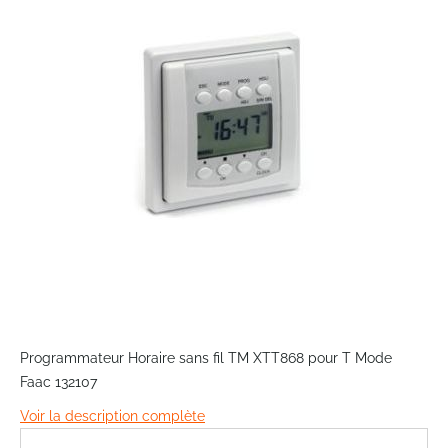
of
the
images
gallery
Skip
to
Programmateur Horaire sans fil TM XTT868 pour T Mode
the
Faac 132107
beginning
of
Voir la description complète
the