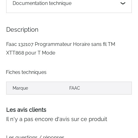
images
Documentation technique
gallery
Description
Faac 132107 Programmateur Horaire sans fil TM
XTT868 pour T Mode
Fiches techniques
Marque
FAAC
Les avis clients
Il n'y a pas encore d'avis sur ce produit
Les questions / réponses