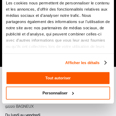
Les cookies nous permettent de personnaliser le contenu
Notre newsletter
et les annonces, d'offrir des fonctionnalités relatives aux
Recevez par e-mail notre actualité avec les promos du
médias sociaux et d'analyser notre trafic. Nous
moment et les nouveautés en avant-première
partageons également des informations sur l'utilisation de
Inscription
notre site avec nos partenaires de médias sociaux, de
à
publicité et d'analyse, qui peuvent combiner celles-ci
notre
avec d'autres informations que vous leur avez fournies
lettre
ou qu'ils ont collectées lors de votre utilisation de leurs
d’information
services.
:
Envoyer
Afficher les détails
Tout autoriser
Personnaliser
Point de vente
13-15 allée du Parc de Garlande
92220 BAGNEUX
Du lundi au vendredi