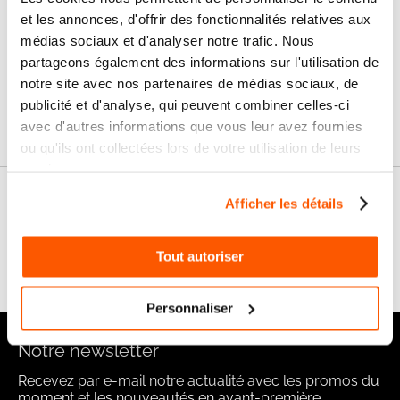
et les annonces, d'offrir des fonctionnalités relatives aux
Livraison
médias sociaux et d'analyser notre trafic. Nous
SAV & Retours
24/72H
partageons également des informations sur l'utilisation de
notre site avec nos partenaires de médias sociaux, de
Garanties
publicité et d'analyse, qui peuvent combiner celles-ci
avec d'autres informations que vous leur avez fournies
ou qu'ils ont collectées lors de votre utilisation de leurs
services.
Nos conseils
Afficher les détails
FAQ
Tout autoriser
Personnaliser
Notre newsletter
Recevez par e-mail notre actualité avec les promos du
moment et les nouveautés en avant-première