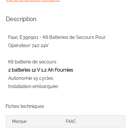
of
the
images
Description
gallery
Faac E390901 - Kit Batteries de Secours Pour
Opérateur 740 24V
Kit batterie de secours
2 batteries 12 V 1,2 Ah Fournies
Autonomie 15 cycles
Installation embarquée
Fiches techniques
Marque
FAAC