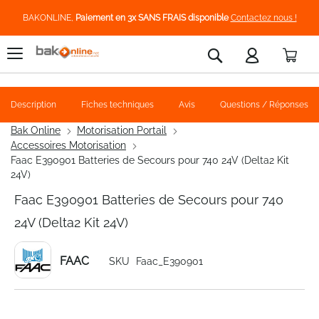
BAKONLINE,
Paiement en 3x SANS FRAIS disponible
Contactez nous !
Pani
Rechercher
Description
Fiches techniques
Avis
Questions / Réponses
Bak Online
Motorisation Portail
Accessoires Motorisation
Faac E390901 Batteries de Secours pour 740 24V (Delta2 Kit
24V)
Faac E390901 Batteries de Secours pour 740
24V (Delta2 Kit 24V)
FAAC
SKU
Faac_E390901
Skip
to