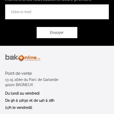
Inscription
à
notre
lettre
d’information
:
Envoyer
Point de vente
13-15 allée du Parc de Garlande
92220 BAGNEUX
Du lundi au vendredi
De 9h à 12h30 et de 14h à 18h
(17h le vendredi)