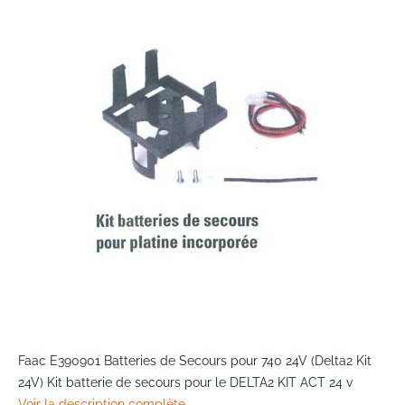
the
end
of
the
images
gallery
Skip
to
Faac E390901 Batteries de Secours pour 740 24V (Delta2 Kit
the
24V) Kit batterie de secours pour le DELTA2 KIT ACT 24 v
beginning
Voir la description complète