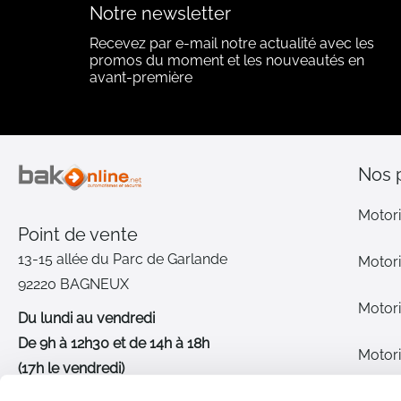
Notre newsletter
Recevez par e-mail notre actualité avec les
promos du moment et les nouveautés en
avant-première
Nos 
Motori
Point de vente
13-15 allée du Parc de Garlande
Motori
92220 BAGNEUX
Motori
Du lundi au vendredi
De 9h à 12h30 et de 14h à 18h
Motori
(17h le vendredi)