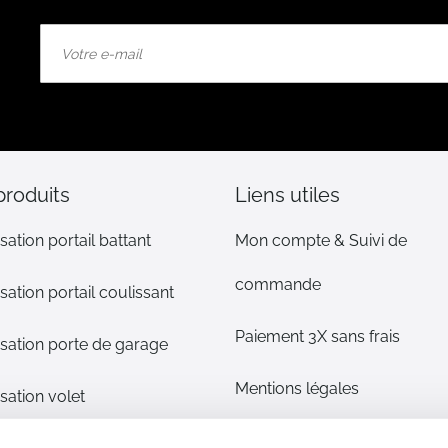
Inscription
à
notre
lettre
d’information
:
produits
Liens utiles
sation portail battant
Mon compte & Suivi de
commande
sation portail coulissant
Paiement 3X sans frais
sation porte de garage
Mentions légales
sation volet
CGV