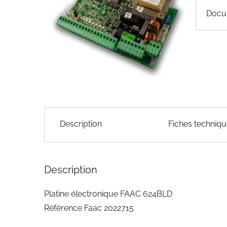
of
Docu
the
images
gallery
Skip
to
Description
Fiches techniq
the
beginning
of
the
Description
images
gallery
Platine électronique FAAC 624BLD
Référence Faac 2022715