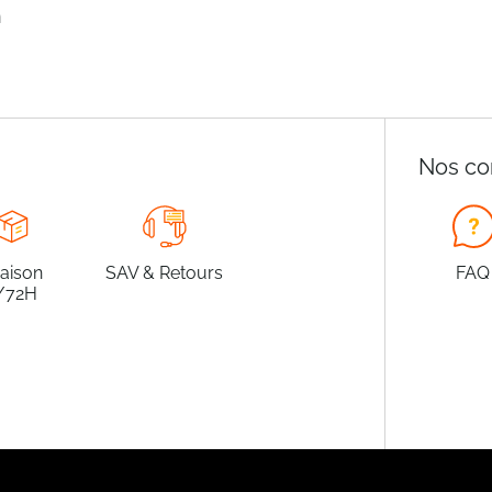
n
Nos co
raison
SAV & Retours
FAQ
/72H