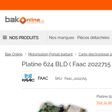
Nos marques
Pièces détachées
NOS PRODUITS
Bak Online
Motorisation Portail battant
Carte électronique p
Platine 624 BLD ( Faac 2022715 
FAAC
SKU
Faac_2022715
Skip
Platine 6
to
Voir la d
the
end