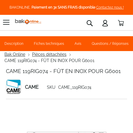
BAKONLINE,
Paiement en 3x SANS FRAIS disponible
Contactez nous !
Pani
Rechercher
Description
Fiches techniques
Avis
Questions / Réponses
Bak Online
Pièces détachées
CAME 119RIG074 - FÛT EN INOX POUR G6001
CAME 119RIG074 - FÛT EN INOX POUR G6001
CAME
SKU
CAME_119RIG074
Skip
to
the
end
of
the