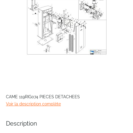
images
gallery
Skip
to
CAME 119RIG074 PIECES DETACHEES
the
Voir la description complète
beginning
of
the
Description
images
gallery