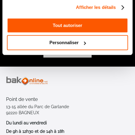
Recevez par e-mail notre actualité avec les promos du
Afficher les détails
moment et les nouveautés en avant-première
Inscription
Tout autoriser
à
notre
lettre
Personnaliser
d’information
:
Envoyer
Point de vente
13-15 allée du Parc de Garlande
92220 BAGNEUX
Du lundi au vendredi
De 9h à 12h30 et de 14h à 18h