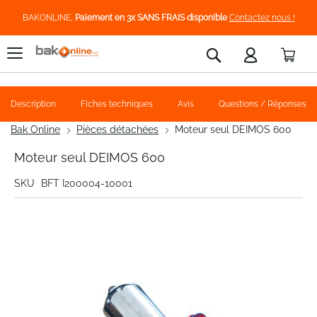
BAKONLINE,
Paiement en 3x SANS FRAIS disponible
Contactez nous !
Pani
Rechercher
Description
Fiches techniques
Avis
Questions / Réponses
Bak Online
Pièces détachées
Moteur seul DEIMOS 600
Moteur seul DEIMOS 600
SKU
BFT I200004-10001
Skip
to
the
end
of
the
images
gallery