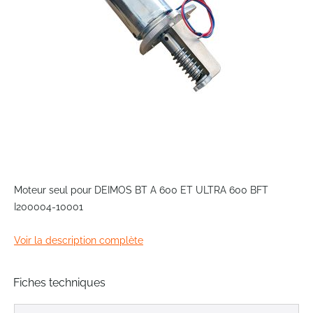
Skip
to
Moteur seul pour DEIMOS BT A 600 ET ULTRA 600 BFT
the
I200004-10001
beginning
of
Voir la description complète
the
images
gallery
Fiches techniques