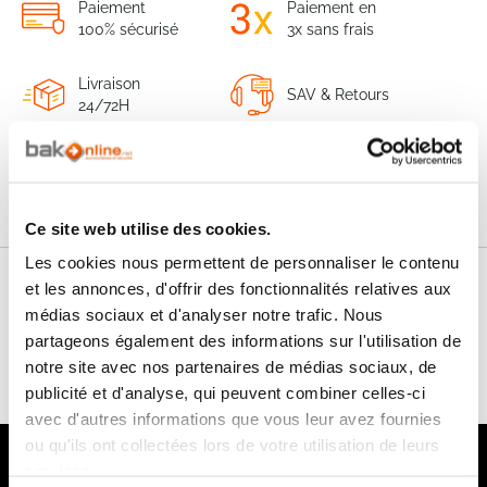
Paiement
Paiement en
100% sécurisé
3x sans frais
Livraison
SAV & Retours
24/72H
Garanties
Ce site web utilise des cookies.
Les cookies nous permettent de personnaliser le contenu
et les annonces, d'offrir des fonctionnalités relatives aux
Nos conseils
médias sociaux et d'analyser notre trafic. Nous
partageons également des informations sur l'utilisation de
FAQ
notre site avec nos partenaires de médias sociaux, de
publicité et d'analyse, qui peuvent combiner celles-ci
avec d'autres informations que vous leur avez fournies
ou qu'ils ont collectées lors de votre utilisation de leurs
Notre newsletter
services.