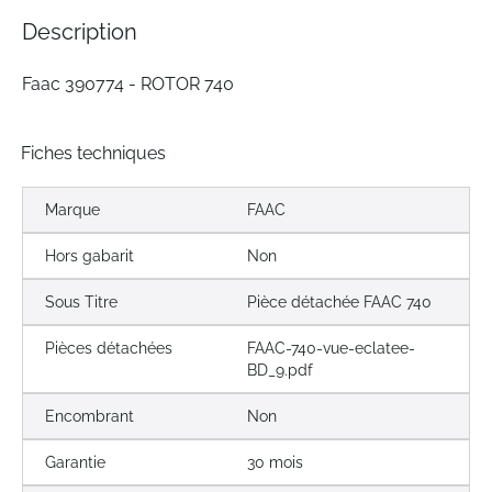
the
Description
images
gallery
Faac 390774 - ROTOR 740
Fiches techniques
Marque
FAAC
Hors gabarit
Non
Sous Titre
Pièce détachée FAAC 740
Pièces détachées
FAAC-740-vue-eclatee-
BD_9.pdf
Encombrant
Non
Garantie
30 mois