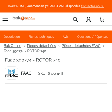
BAKONLINE,
Paiement en 3x SANS FRAIS disponible
Contactez nous !
Pani
Rechercher
Description
Fiches techniques
Avis
Questions / Réponses
Bak Online
Pièces détachées
Pièces détachées FAAC
Faac 390774 - ROTOR 740
Faac 390774 - ROTOR 740
FAAC
SKU
63003158
Skip
to
the
end
of
the