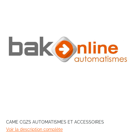
the
end
of
the
images
gallery
Skip
to
CAME CGZS AUTOMATISMES ET ACCESSOIRES
the
Voir la description complète
beginning