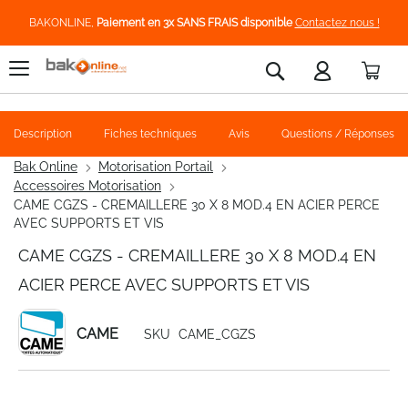
BAKONLINE,
Paiement en 3x SANS FRAIS disponible
Contactez nous !
Pani
Rechercher
Description
Fiches techniques
Avis
Questions / Réponses
Bak Online
Motorisation Portail
Accessoires Motorisation
CAME CGZS - CREMAILLERE 30 X 8 MOD.4 EN ACIER PERCE
AVEC SUPPORTS ET VIS
CAME CGZS - CREMAILLERE 30 X 8 MOD.4 EN
ACIER PERCE AVEC SUPPORTS ET VIS
CAME
SKU
CAME_CGZS
Skip
to