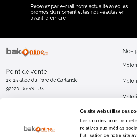
Recevez par e-mail notre actualité avec les
promos du moment et les nouveautés en
avant-première
Nos 
Motori
Point de vente
13-15 allée du Parc de Garlande
Motori
92220 BAGNEUX
Motori
Du lundi au vendredi
De 9h à 12h30 et de 14h à 18h
Ce site web utilise des co
Motori
(17h le vendredi)
Les cookies nous permetten
relatives aux médias socia
Pièce
01 46 72 30 00
l'utilisation de notre site