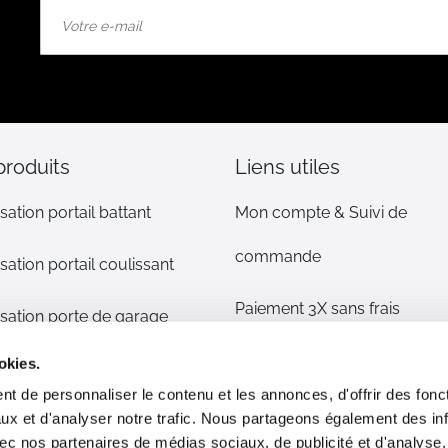
Inscription
à
notre
lettre
d’information
:
produits
Liens utiles
sation portail battant
Mon compte & Suivi de
commande
sation portail coulissant
Paiement 3X sans frais
sation porte de garage
Mentions légales
okies.
sation volet
t de personnaliser le contenu et les annonces, d'offrir des fonct
CGV
ux et d'analyser notre trafic. Nous partageons également des in
s détachées
 avec nos partenaires de médias sociaux, de publicité et d'analyse