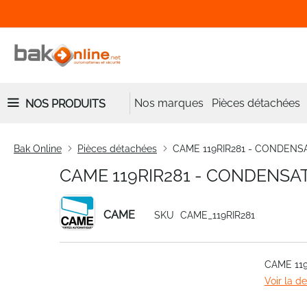
Nos marques
Pièces détachées
NOS PRODUITS
Bak Online
Pièces détachées
CAME 119RIR281 - CONDENS
CAME 119RIR281 - CONDENSA
CAME
SKU
CAME_119RIR281
Skip
CAME 11
to
Voir la d
the
end