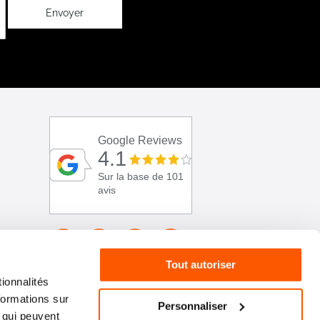
Envoyer
Google Reviews
4.1
Sur la base de 101
avis
Tout autoriser
ionnalités
formations sur
Personnaliser
, qui peuvent