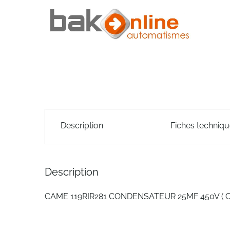
of
the
images
gallery
Skip
to
Description
Fiches techniq
the
beginning
of
the
Description
images
gallery
CAME 119RIR281 CONDENSATEUR 25MF 450V ( CA