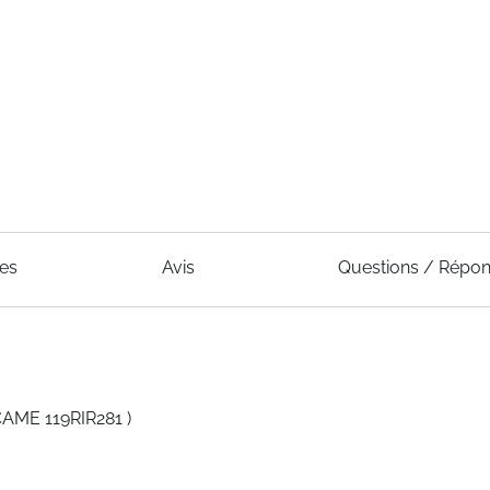
ues
Avis
Questions / Répo
ME 119RIR281 )