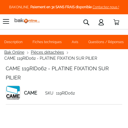
BAKONLINE,
Paiement en 3x SANS FRAIS disponible
Contactez nous !
Pani
Rechercher
Description
Fiches techniques
Avis
Questions / Réponses
Bak Online
Pièces détachées
CAME 119RID062 - PLATINE FIXATION SUR PILIER
CAME 119RID062 - PLATINE FIXATION SUR
PILIER
CAME
SKU
119RID062
Skip
to
the
end