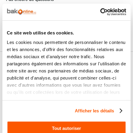
Connectez vous pour poser votre question
Ce site web utilise des cookies.
Les cookies nous permettent de personnaliser le contenu
et les annonces, d'offrir des fonctionnalités relatives aux
médias sociaux et d'analyser notre trafic. Nous
Nos services
partageons également des informations sur l'utilisation de
notre site avec nos partenaires de médias sociaux, de
Paiement
Paiement en
publicité et d'analyse, qui peuvent combiner celles-ci
100% sécurisé
3x sans frais
avec d'autres informations que vous leur avez fournies
ou qu'ils ont collectées lors de votre utilisation de leurs
Livraison
services.
SAV & Retours
24/72H
Afficher les détails
Garanties
Tout autoriser