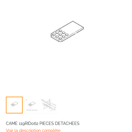
of
the
images
gallery
Skip
to
CAME 119RID062 PIECES DETACHEES
the
Voir la description complète