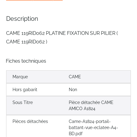
beginning
of
the
Description
images
gallery
CAME 119RID062 PLATINE FIXATION SUR PILIER (
CAME 119RID062 )
Fiches techniques
Marque
CAME
Hors gabarit
Non
Sous Titre
Pièce détachée CAME
AMICO A1824
Pièces détachées
Came-A1824-portail-
battant-vue-eclatee-A4-
BD.pdf