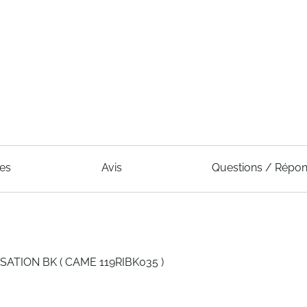
ues
Avis
Questions / Répo
ATION BK ( CAME 119RIBK035 )