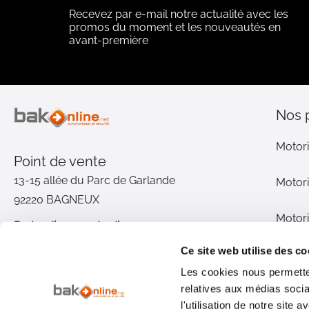
Recevez par e-mail notre actualité avec les
promos du moment et les nouveautés en
avant-première
Nos 
Motori
Point de vente
13-15 allée du Parc de Garlande
Motori
92220 BAGNEUX
Motori
Du lundi au vendredi
De 9h à 12h30 et de 14h à 18h
Ce site web utilise des co
Motori
(17h le vendredi)
Les cookies nous permetten
relatives aux médias socia
Pièce
01 46 72 30 00
l'utilisation de notre site