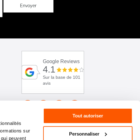
Envoyer
Google Reviews
4.1
Sur la base de 101
avis
Tout autoriser
ionnalités
formations sur
Personnaliser
, qui peuvent