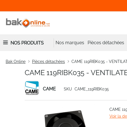
Nos marques
Pièces détachées
NOS PRODUITS
Bak Online
Pièces détachées
CAME 119RIBK035 - VENTIL
CAME 119RIBK035 - VENTILA
CAME
SKU
CAME_119RIBK035
Skip
CAME 11
to
Voir la d
the
end