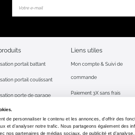
Inscription
à
notre
lettre
d’information
:
produits
Liens utiles
sation portail battant
Mon compte & Suivi de
commande
sation portail coulissant
Paiement 3X sans frais
sation porte de garage
Mentions légales
okies.
sation volet
t de personnaliser le contenu et les annonces, d'offrir des fonct
CGV
ux et d'analyser notre trafic. Nous partageons également des in
s détachées
 avec nos partenaires de médias sociaux, de publicité et d'analyse