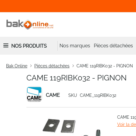
Nos marques
Pièces détachées
NOS PRODUITS
Bak Online
Pièces détachées
CAME 119RIBK032 - PIGNON
CAME 119RIBK032 - PIGNON
CAME
SKU
CAME_119RIBK032
Skip
CAME 11
to
Voir la d
the
end