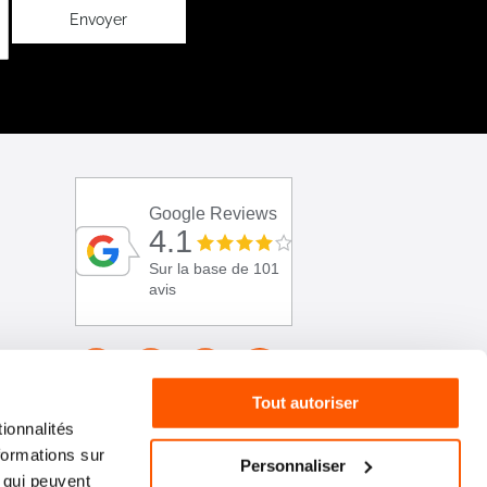
Envoyer
Google Reviews
4.1
Sur la base de 101
avis
Tout autoriser
ionnalités
formations sur
Personnaliser
, qui peuvent