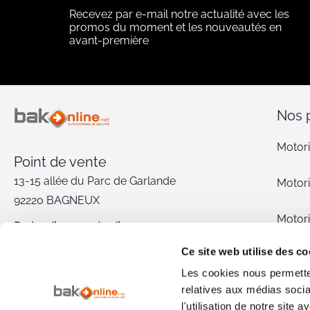
Recevez par e-mail notre actualité avec les
promos du moment et les nouveautés en
avant-première
Nos 
Motori
Point de vente
13-15 allée du Parc de Garlande
Motori
92220 BAGNEUX
Motori
Du lundi au vendredi
De 9h à 12h30 et de 14h à 18h
Ce site web utilise des co
Motori
(17h le vendredi)
Les cookies nous permetten
relatives aux médias socia
Pièce
01 46 72 30 00
l'utilisation de notre site