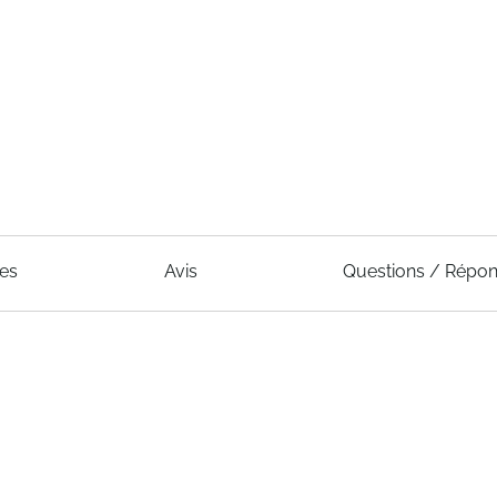
ues
Avis
Questions / Répo