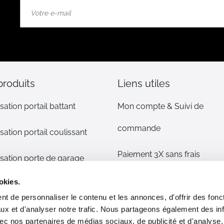
Inscription
à
notre
lettre
d’information
:
produits
Liens utiles
sation portail battant
Mon compte & Suivi de
commande
sation portail coulissant
Paiement 3X sans frais
sation porte de garage
Mentions légales
okies.
sation volet
t de personnaliser le contenu et les annonces, d'offrir des fonct
CGV
ux et d'analyser notre trafic. Nous partageons également des in
s détachées
 avec nos partenaires de médias sociaux, de publicité et d'analyse