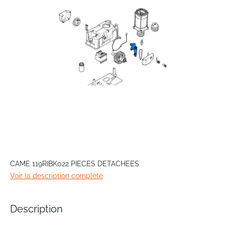
images
gallery
Skip
to
CAME 119RIBK022 PIECES DETACHEES
the
Voir la description complète
beginning
of
the
Description
images
gallery