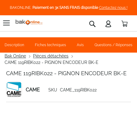
BAKONLINE,
Paiement en 3x SANS FRAIS disponible
Contactez nous !
Pani
Rechercher
Description
Fiches techniques
Avis
Questions / Réponses
Bak Online
Pièces détachées
CAME 119RIBK022 - PIGNON ENCODEUR BK-E
CAME 119RIBK022 - PIGNON ENCODEUR BK-E
CAME
SKU
CAME_119RIBK022
Skip
to
the
end
of
the