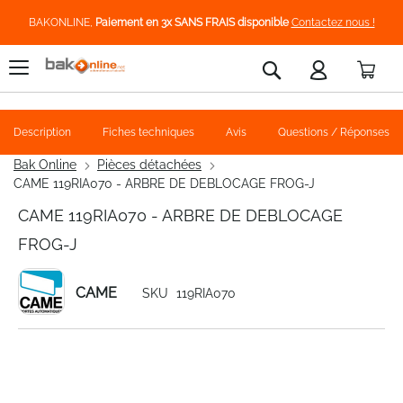
BAKONLINE,
Paiement en 3x SANS FRAIS disponible
Contactez nous !
Pani
Rechercher
Description
Fiches techniques
Avis
Questions / Réponses
Bak Online
Pièces détachées
CAME 119RIA070 - ARBRE DE DEBLOCAGE FROG-J
CAME 119RIA070 - ARBRE DE DEBLOCAGE
FROG-J
CAME
SKU
119RIA070
Skip
to
the
end