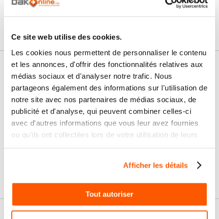
Connectez vous pour poser votre question
Ce site web utilise des cookies.
Les cookies nous permettent de personnaliser le contenu
et les annonces, d'offrir des fonctionnalités relatives aux
Nos services
médias sociaux et d'analyser notre trafic. Nous
partageons également des informations sur l'utilisation de
Paiement
Paiement en
notre site avec nos partenaires de médias sociaux, de
100% sécurisé
3x sans frais
publicité et d'analyse, qui peuvent combiner celles-ci
avec d'autres informations que vous leur avez fournies
Livraison
SAV & Retours
ou qu'ils ont collectées lors de votre utilisation de leurs
24/72H
services.
Garanties
Afficher les détails
Tout autoriser
Nos conseils