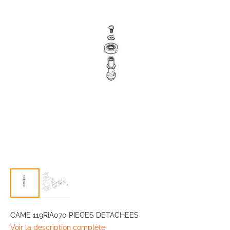
of
the
images
gallery
Skip
to
CAME 119RIA070 PIECES DETACHEES
the
Voir la description complète