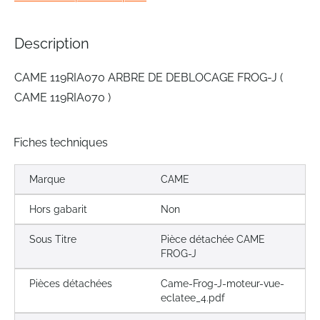
beginning
of
the
Description
images
gallery
CAME 119RIA070 ARBRE DE DEBLOCAGE FROG-J (
CAME 119RIA070 )
Fiches techniques
Marque
CAME
Hors gabarit
Non
Sous Titre
Pièce détachée CAME
FROG-J
Pièces détachées
Came-Frog-J-moteur-vue-
eclatee_4.pdf