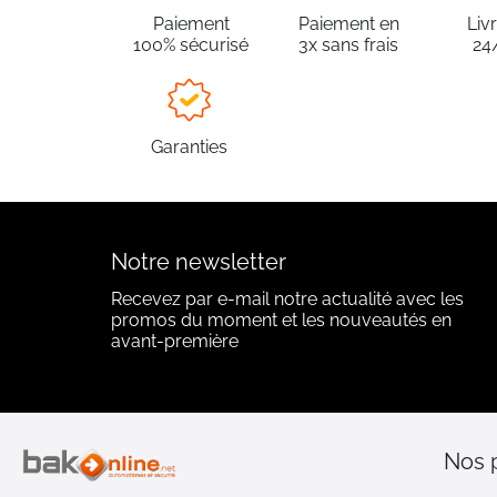
Paiement
Paiement en
Liv
100% sécurisé
3x sans frais
24
Garanties
Notre newsletter
Recevez par e-mail notre actualité avec les
promos du moment et les nouveautés en
avant-première
Nos 