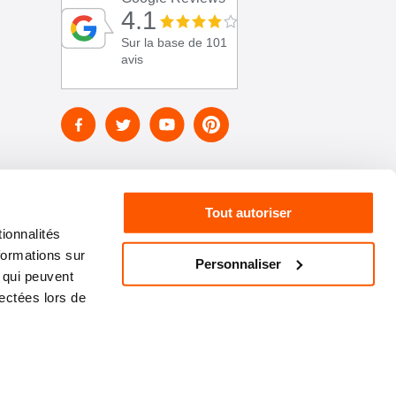
4.1
Sur la base de 101
avis
Tout autoriser
ionnalités
formations sur
Personnaliser
, qui peuvent
lectées lors de
01 46 72 30 00