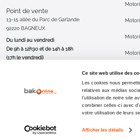
Motori
Point de vente
13-15 allée du Parc de Garlande
Motori
92220 BAGNEUX
Motori
Du lundi au vendredi
De 9h à 12h30 et de 14h à 18h
Motori
(17h le vendredi)
Pièce
01 46 72 30 00
Ce site web utilise des co
Les cookies nous permetten
Inter
Nous contacter
relatives aux médias socia
l'utilisation de notre site
Qui s
combiner celles-ci avec d'
votre utilisation de leurs s
Afficher les détails