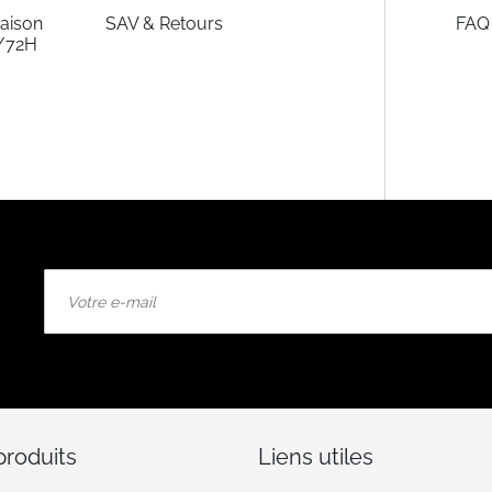
raison
SAV & Retours
FAQ
/72H
Inscription
à
notre
lettre
d’information
:
produits
Liens utiles