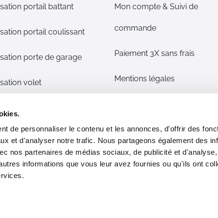
sation portail battant
Mon compte & Suivi de
commande
sation portail coulissant
Paiement 3X sans frais
sation porte de garage
Mentions légales
sation volet
CGV
s détachées
okies.
t de personnaliser le contenu et les annonces, d'offrir des fonct
Plan du site
phone/alarme maison
ux et d'analyser notre trafic. Nous partageons également des in
 avec nos partenaires de médias sociaux, de publicité et d'analyse
Livraison & Retour
ommes nous ?
autres informations que vous leur avez fournies ou qu'ils ont col
ervices.
Moyens de paiement