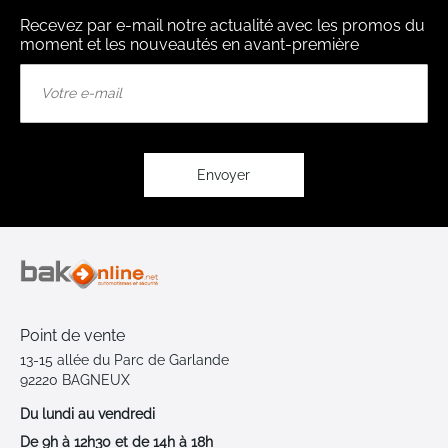
Recevez par e-mail notre actualité avec les promos du
moment et les nouveautés en avant-première
Inscription
à
notre
lettre
d’information
:
Envoyer
Point de vente
13-15 allée du Parc de Garlande
92220 BAGNEUX
Du lundi au vendredi
De 9h à 12h30 et de 14h à 18h