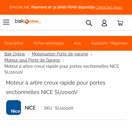
BAKONLINE,
Paiement en 3x SANS FRAIS disponible
Contactez nous !
Pani
Rechercher
Description
Fiches techniques
Avis
Questions / Réponses
Bak Online
Motorisation Porte de garage
Moteur seul Porte de Garage
Moteur à arbre creux rapide pour portes sectionnelles NICE
SU2000V
Moteur à arbre creux rapide pour portes
sectionnelles NICE SU2000V
NICE
SKU
SU2000V
Skip
to