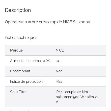
of
the
Description
images
gallery
Opérateur a arbre creux rapide NICE SU2000V
Fiches techniques
Marque
NICE
Alimentation primaire (V)
24
Encombrant
Non
Indice de protection
IP44
Sous Titre
IP44 ; couple 82 Nm ;
puissance 500 W ; alim 24
V