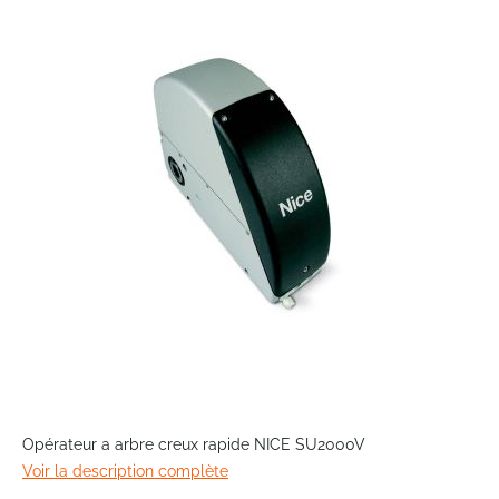
the
end
of
the
images
gallery
Skip
to
Opérateur a arbre creux rapide NICE SU2000V
the
Voir la description complète
beginning