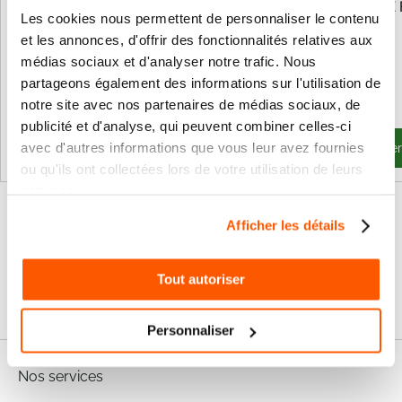
Armoire de commande 1 moteur
Télécommande NICE 
24v NICE A924
Les cookies nous permettent de personnaliser le contenu
et les annonces, d'offrir des fonctionnalités relatives aux
médias sociaux et d'analyser notre trafic. Nous
539,78 €
64,92 €
partageons également des informations sur l'utilisation de
647,74 €
Prix
11,98 €
Spécial
notre site avec nos partenaires de médias sociaux, de
14,38 €
publicité et d'analyse, qui peuvent combiner celles-ci
avec d'autres informations que vous leur avez fournies
Non disponible
Ajouter au panie
ou qu'ils ont collectées lors de votre utilisation de leurs
services.
Afficher les détails
Tout autoriser
Personnaliser
Nos services