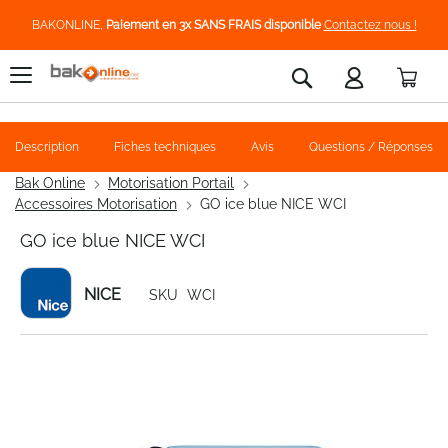
BAKONLINE,
Paiement en 3x SANS FRAIS disponible
Contactez nous !
Pani
Rechercher
Description
Fiches techniques
Avis
Questions / Réponses
Bak Online
Motorisation Portail
Accessoires Motorisation
GO ice blue NICE WCI
GO ice blue NICE WCI
NICE
SKU
WCI
Skip
to
the
end
of
the