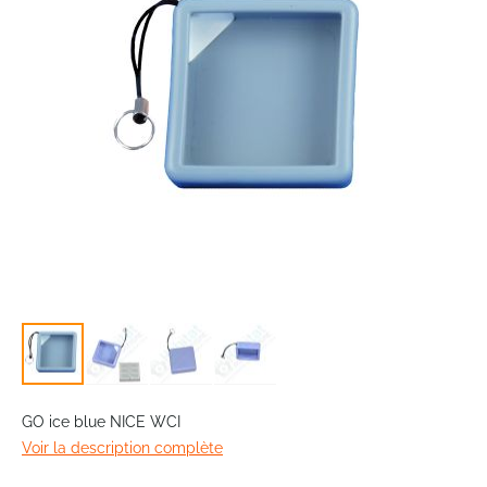
images
gallery
Skip
to
GO ice blue NICE WCI
the
Voir la description complète
beginning
of