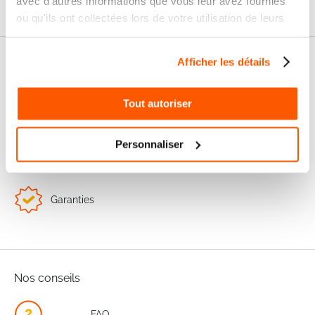
avec d'autres informations que vous leur avez fournies
ou qu'ils ont collectées lors de votre utilisation de leurs
services.
Afficher les détails
Nos services
Paiement
Paiement en
Tout autoriser
100% sécurisé
3x sans frais
Livraison
Personnaliser
SAV & Retours
24/72H
Garanties
Nos conseils
FAQ