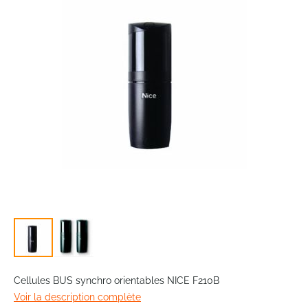
the
images
gallery
Skip
to
Cellules BUS synchro orientables NICE F210B
the
Voir la description complète
beginning