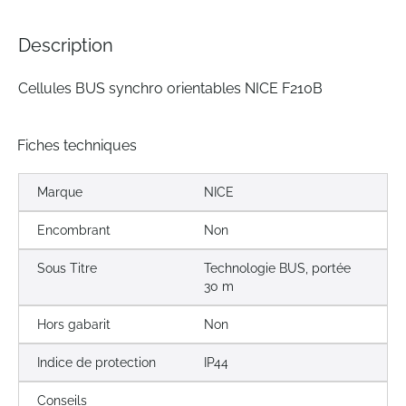
of
the
Description
images
gallery
Cellules BUS synchro orientables NICE F210B
Fiches techniques
Marque
NICE
Encombrant
Non
Sous Titre
Technologie BUS, portée
30 m
Hors gabarit
Non
Indice de protection
IP44
Conseils