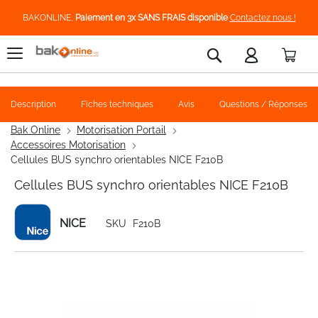
BAKONLINE,
Paiement en 3x SANS FRAIS disponible
Contactez nous !
Pani
Rechercher
Description
Fiches techniques
Avis
Questions / Réponses
Bak Online
Motorisation Portail
Accessoires Motorisation
Cellules BUS synchro orientables NICE F210B
Cellules BUS synchro orientables NICE F210B
NICE
SKU
F210B
Skip
to
the
end
of