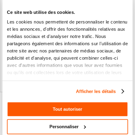
Ce site web utilise des cookies.
Les cookies nous permettent de personnaliser le contenu
et les annonces, d'offrir des fonctionnalités relatives aux
Coque métallique antivandale
médias sociaux et d'analyser notre trafic. Nous
F210 NICE FA1
partageons également des informations sur l'utilisation de
notre site avec nos partenaires de médias sociaux, de
18,43 €
publicité et d'analyse, qui peuvent combiner celles-ci
22,12 €
avec d'autres informations que vous leur avez fournies
ou qu'ils ont collectées lors de votre utilisation de leurs
services.
Ajouter au panier
Afficher les détails
Tout autoriser
Personnaliser