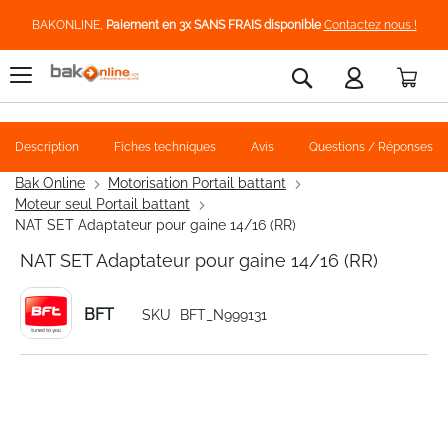
BAKONLINE,
Paiement en 3x SANS FRAIS disponible
Contactez nous !
Pani
Rechercher
Description
Fiches techniques
Avis
Questions / Réponses
Bak Online
Motorisation Portail battant
Moteur seul Portail battant
NAT SET Adaptateur pour gaine 14/16 (RR)
NAT SET Adaptateur pour gaine 14/16 (RR)
BFT
SKU
BFT_N999131
Skip
to
the
end
of