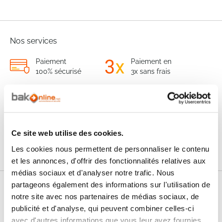
Nos services
Paiement
Paiement en
100% sécurisé
3x sans frais
Livraison
SAV & Retours
24/72H
Ce site web utilise des cookies.
Garanties
Les cookies nous permettent de personnaliser le contenu
et les annonces, d'offrir des fonctionnalités relatives aux
médias sociaux et d'analyser notre trafic. Nous
partageons également des informations sur l'utilisation de
Nos conseils
notre site avec nos partenaires de médias sociaux, de
publicité et d'analyse, qui peuvent combiner celles-ci
FAQ
avec d'autres informations que vous leur avez fournies