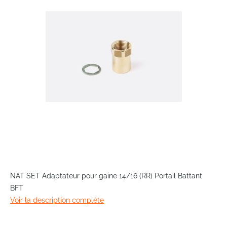
the
images
gallery
Skip
to
NAT SET Adaptateur pour gaine 14/16 (RR) Portail Battant
the
BFT
beginning
Voir la description complète
of
the
images