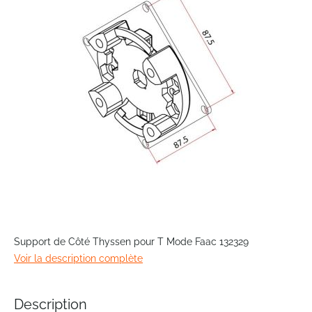
the
images
gallery
Skip
to
Support de Côté Thyssen pour T Mode Faac 132329
the
Voir la description complète
beginning
of
the
Description
images