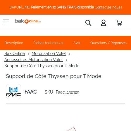
BAKONLINE,
Paiement en 3x SANS FRAIS disponible
Contactez nous !
Pani
Rechercher
Description
Fiches techniques
Avis
Questions / Réponses
Bak Online
Motorisation Volet
Accessoires Motorisation Volet
Support de Côté Thyssen pour T Mode
Support de Côté Thyssen pour T Mode
FAAC
SKU
Faac_132329
Skip
to
the
end
of