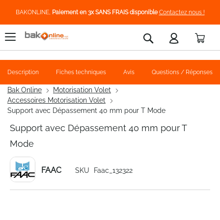
BAKONLINE,
Paiement en 3x SANS FRAIS disponible
Contactez nous !
Pani
Rechercher
Description
Fiches techniques
Avis
Questions / Réponses
Bak Online
Motorisation Volet
Accessoires Motorisation Volet
Support avec Dépassement 40 mm pour T Mode
Support avec Dépassement 40 mm pour T
Mode
FAAC
SKU
Faac_132322
Skip
to
the