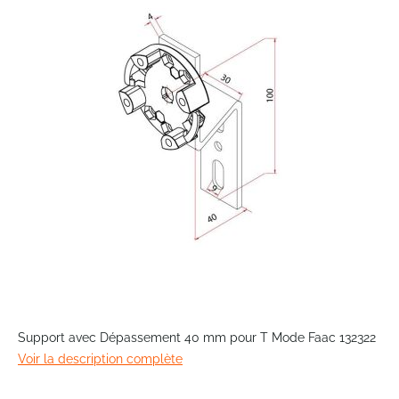
end
of
the
images
gallery
Skip
to
Support avec Dépassement 40 mm pour T Mode Faac 132322
the
Voir la description complète
beginning
of