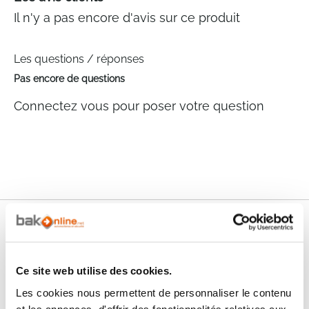
Il n'y a pas encore d'avis sur ce produit
Les questions / réponses
Pas encore de questions
Connectez vous pour poser votre question
Nos services
Paiement
Paiement en
Ce site web utilise des cookies.
100% sécurisé
3x sans frais
Les cookies nous permettent de personnaliser le contenu
Livraison
et les annonces, d'offrir des fonctionnalités relatives aux