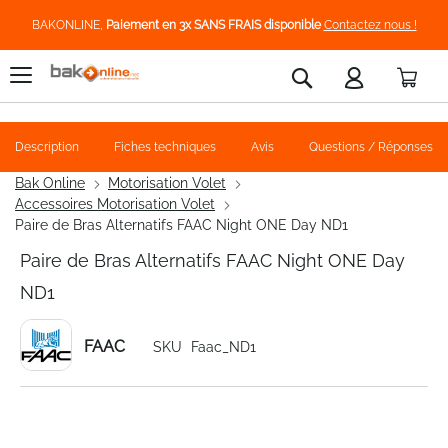
BAKONLINE,
Paiement en 3x SANS FRAIS disponible
Contactez nous !
Pani
Rechercher
Description
Fiches techniques
Avis
Questions / Réponses
Bak Online
Motorisation Volet
Accessoires Motorisation Volet
Paire de Bras Alternatifs FAAC Night ONE Day ND1
Paire de Bras Alternatifs FAAC Night ONE Day
ND1
FAAC
SKU
Faac_ND1
Skip
to
the