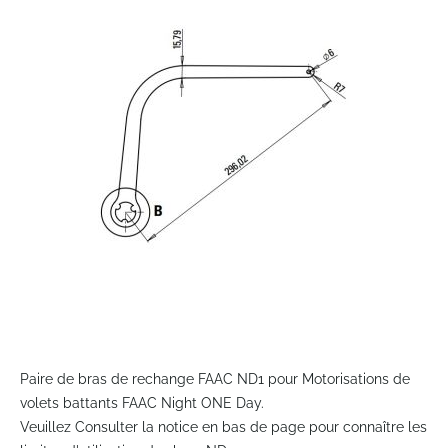
end
of
the
images
gallery
Skip
to
Paire de bras de rechange FAAC ND1 pour Motorisations de
the
volets battants FAAC Night ONE Day.
beginning
Veuillez Consulter la notice en bas de page pour connaître les
of