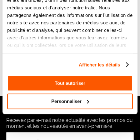
SAV & Retours
24/72H
médias sociaux et d'analyser notre trafic. Nous
partageons également des informations sur l'utilisation de
notre site avec nos partenaires de médias sociaux, de
Garanties
publicité et d'analyse, qui peuvent combiner celles-ci
avec d'autres informations que vous leur avez fournies
ou qu'ils ont collectées lors de votre utilisation de leurs
services.
Nos conseils
Afficher les détails
FAQ
Tout autoriser
Personnaliser
Notre newsletter
Recevez par e-mail notre actualité avec les promos du
moment et les nouveautés en avant-première
Inscription