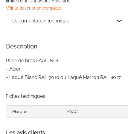
limites d'utilisation des bras ND1.
the
Voir la description complète
images
gallery
Documentation technique
Description
Paire de bras FAAC ND1
- Acier
- Laqué Blanc RAL 9010 ou Laqué Marron RAL 8017
Fiches techniques
Marque
FAAC
Les avis clients