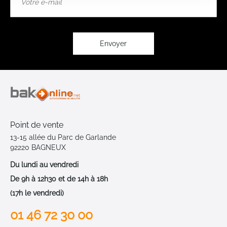
à
notre
lettre
d’information
:
Envoyer
Point de vente
13-15 allée du Parc de Garlande
92220 BAGNEUX
Du lundi au vendredi
De 9h à 12h30 et de 14h à 18h
(17h le vendredi)
01 46 72 30 00