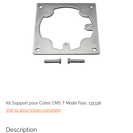
the
images
gallery
Skip
to
Kit Support pour Cotes CMS T Mode Faac 132338
the
Voir la description complète
beginning
of
the
Description
images