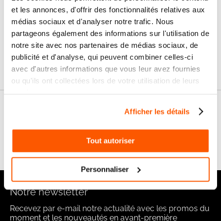
et les annonces, d'offrir des fonctionnalités relatives aux
Livraison
SAV & Retours
médias sociaux et d'analyser notre trafic. Nous
24/72H
partageons également des informations sur l'utilisation de
notre site avec nos partenaires de médias sociaux, de
Garanties
publicité et d'analyse, qui peuvent combiner celles-ci
avec d'autres informations que vous leur avez fournies
ou qu'ils ont collectées lors de votre utilisation de leurs
services.
Nos conseils
Afficher les détails
FAQ
Tout autoriser
Personnaliser
Notre newsletter
Recevez par e-mail notre actualité avec les promos du
moment et les nouveautés en avant-première