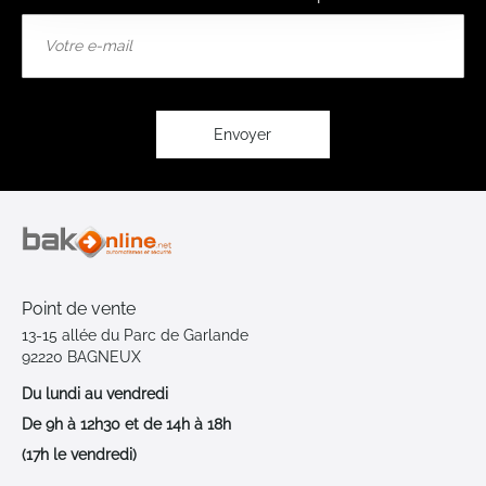
Inscription
à
notre
lettre
d’information
:
Envoyer
Point de vente
13-15 allée du Parc de Garlande
92220 BAGNEUX
Du lundi au vendredi
De 9h à 12h30 et de 14h à 18h
(17h le vendredi)