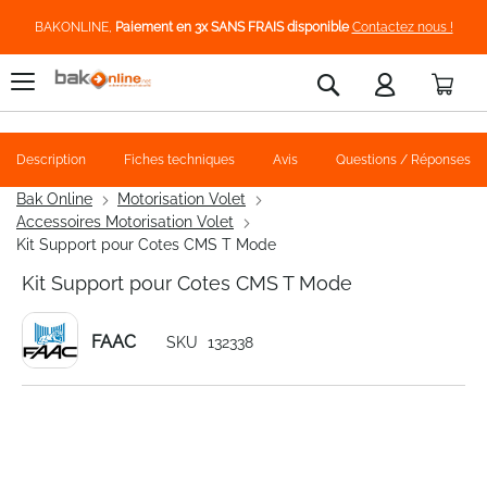
BAKONLINE,
Paiement en 3x SANS FRAIS disponible
Contactez nous !
Pani
Rechercher
Description
Fiches techniques
Avis
Questions / Réponses
Bak Online
Motorisation Volet
Accessoires Motorisation Volet
Kit Support pour Cotes CMS T Mode
Kit Support pour Cotes CMS T Mode
FAAC
SKU
132338
Skip
to
the
end
of