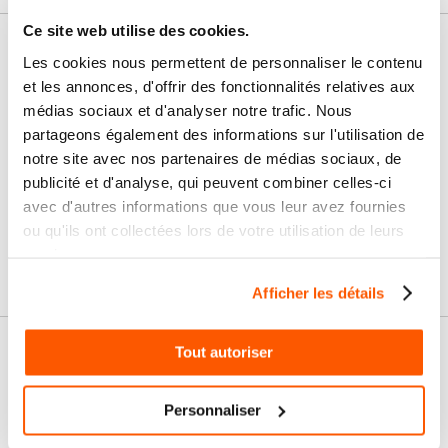
Ce site web utilise des cookies.
Nos services
Les cookies nous permettent de personnaliser le contenu
et les annonces, d'offrir des fonctionnalités relatives aux
Paiement
Paiement en
médias sociaux et d'analyser notre trafic. Nous
100% sécurisé
3x sans frais
partageons également des informations sur l'utilisation de
notre site avec nos partenaires de médias sociaux, de
Livraison
SAV & Retours
publicité et d'analyse, qui peuvent combiner celles-ci
24/72H
avec d'autres informations que vous leur avez fournies
ou qu'ils ont collectées lors de votre utilisation de leurs
Garanties
services.
Afficher les détails
Tout autoriser
Nos conseils
FAQ
Personnaliser