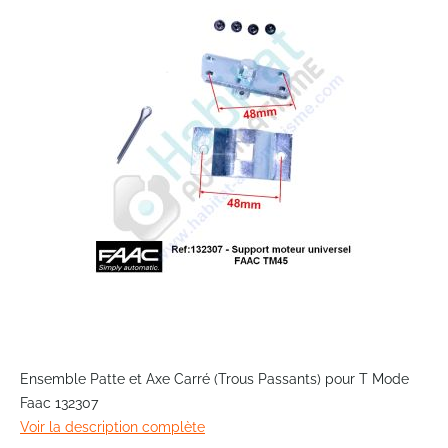
end
of
the
images
gallery
Skip
to
Ensemble Patte et Axe Carré (Trous Passants) pour T Mode
the
Faac 132307
beginning
Voir la description complète
of