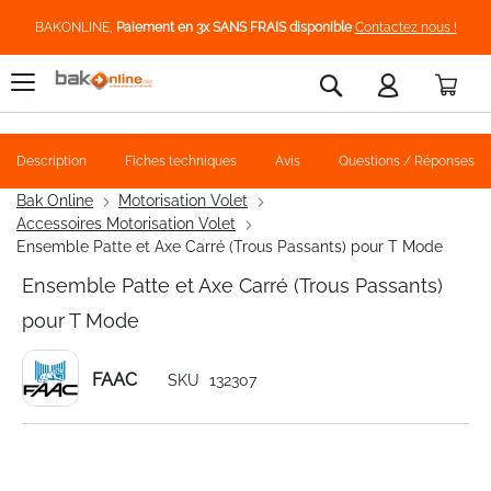
BAKONLINE,
Paiement en 3x SANS FRAIS disponible
Contactez nous !
Pani
Rechercher
Description
Fiches techniques
Avis
Questions / Réponses
Bak Online
Motorisation Volet
Accessoires Motorisation Volet
Ensemble Patte et Axe Carré (Trous Passants) pour T Mode
Ensemble Patte et Axe Carré (Trous Passants)
pour T Mode
FAAC
SKU
132307
Skip
to
the