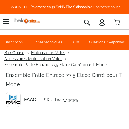
BAKONLINE,
Paiement en 3x SANS FRAIS disponible
Contactez nous !
Pani
Rechercher
Description
Fiches techniques
Avis
Questions / Réponses
Bak Online
Motorisation Volet
Accessoires Motorisation Volet
Ensemble Patte Entraxe 77,5 Etaxe Carré pour T Mode
Ensemble Patte Entraxe 77,5 Etaxe Carré pour T
Mode
FAAC
SKU
Faac_132325
Skip
to
the