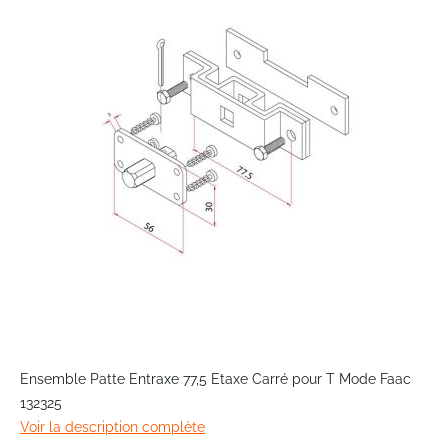
end
of
the
images
gallery
Skip
to
Ensemble Patte Entraxe 77,5 Etaxe Carré pour T Mode Faac
the
132325
beginning
Voir la description complète
of