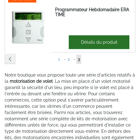
Programmateur Hebdomadaire ERA
TIME
98,10 €
Détails du produit
117,72 €
Page
Page
Précédent
Page
Page
Vous
1
-
2
-
3
lisez
Notre boutique vous propose toute une série d'articles relatifs à
actuellement
la
motorisation de volet
. La mise en place d'un volet motorisé
garantit la sécurité d'un lieu, peu importe si le volet est placé à
la
l'entrée ou devant une fenêtre ou vitrine. Pour certains
page
commerces, cette option peut s'avérer particulièrement
intéressante, car les vitrines d'un commerce peuvent
facilement être brisées. Parmi nos articles, vous trouverez
notamment une série complète de kits de motorisation avec
différentes unités de force, qui vous permettront d'installer ce
type de motorisation directement vous-même. En dehors des
kits, des motorisations encastrées individuelles sont également