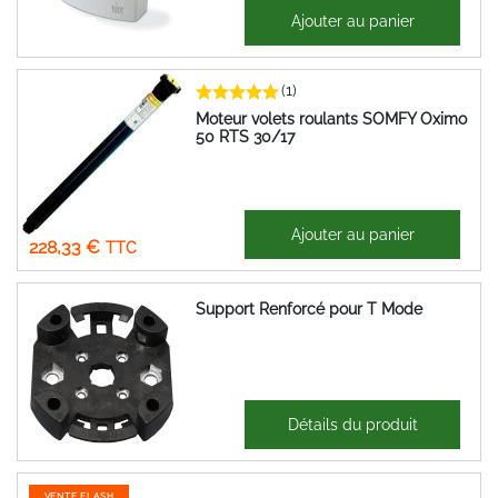
102,29 €
Ajouter au panier
122,75 €
(1)
Moteur volets roulants SOMFY Oximo
50 RTS 30/17
190,27 €
Ajouter au panier
228,33 €
Support Renforcé pour T Mode
6,79 €
Détails du produit
8,15 €
VENTE FLASH