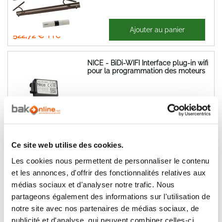
435,60 €
Ajouter au panier
522,72 €
NICE - BiDi-WIFI Interface plug-in wifi
pour la programmation des moteurs
48,95 €
Ajouter au panier
58,74 €
Ce site web utilise des cookies.
récepteur radio Nice Bidi-Shutter
pour volet
Les cookies nous permettent de personnaliser le contenu
et les annonces, d'offrir des fonctionnalités relatives aux
médias sociaux et d'analyser notre trafic. Nous
58,82 €
partageons également des informations sur l'utilisation de
Ajouter au panier
70,59 €
notre site avec nos partenaires de médias sociaux, de
publicité et d'analyse, qui peuvent combiner celles-ci