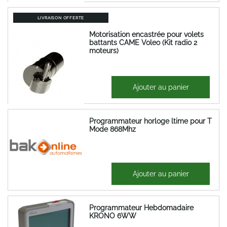
LIVRAISON OFFERTE
Motorisation encastrée pour volets
battants CAME Voleo (Kit radio 2
moteurs)
772,80 €
Ajouter au panier
927,36 €
Programmateur horloge ltime pour T
Mode 868Mhz
202,92 €
Ajouter au panier
243,50 €
Programmateur Hebdomadaire
KRONO 6WW