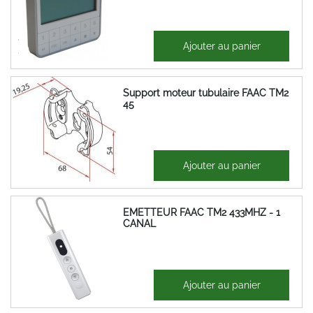
139,77 €
Ajouter au panier
167,72 €
Support moteur tubulaire FAAC TM2
45
4,90 €
Ajouter au panier
5,88 €
EMETTEUR FAAC TM2 433MHZ - 1
CANAL
49,17 €
Ajouter au panier
59,01 €