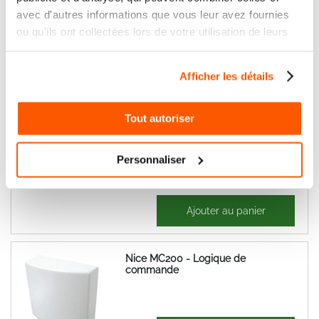
avec d'autres informations que vous leur avez fournies
Nice YH-001 Yubii Home
ou qu'ils ont collectées lors de votre utilisation de leurs
services.
Afficher les détails
127,77 €
Ajouter au panier
153,32 €
Tout autoriser
Nice MC200 Kit commande radio
porte Garage enroulable
Personnaliser
143,39 €
Ajouter au panier
172,07 €
Nice MC200 - Logique de
commande