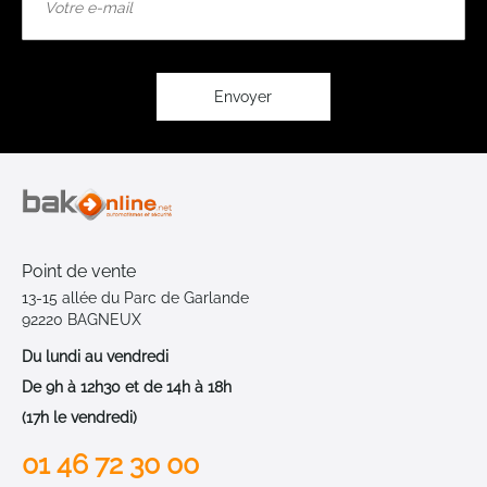
à
notre
lettre
d’information
:
Envoyer
Point de vente
13-15 allée du Parc de Garlande
92220 BAGNEUX
Du lundi au vendredi
De 9h à 12h30 et de 14h à 18h
(17h le vendredi)
01 46 72 30 00