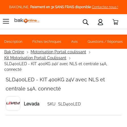
BAKONLINE,
Paiement en 3x SANS FRAIS disponible
Contactez nous !
Pani
Rechercher
Description
Fiches techniques
Avis
Questions / Réponses
Bak Online
Motorisation Portail coulissant
Kit Motorisation Portail Coulissant
SLD400LED - KIT 400KG 24V avec NLS et centrale 14A,
connecté
SLD400LED - KIT 400KG 24V avec NLS et
centrale 14A, connecté
Levada
SKU
SLD400LED
Skip
to