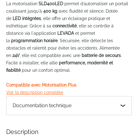
to
La motorisation
SLD400LED
permet d’automatiser un portail
the
coulissant jusqu'à
400 kg
avec fluidité et silence. Dotée
beginning
de
LED intégrées
, elle offre un éclairage pratique et
of
esthétique. Grâce à sa
connectivité
, elle se contrôle à
the
distance via l'application
LEVADA
et permet
images
gallery
la
programmation horaire
. Sécurisée, elle détecte les
obstacles et ralentit pour éviter les accidents. Alimentée
en
24V
, elle est compatible avec une
batterie de secours
.
Facile à installer, elle allie
performance, modernité et
fiabilité
pour un confort optimal.
Compatible avec Motorisation Plus
Voir la description complète
Documentation technique
Description