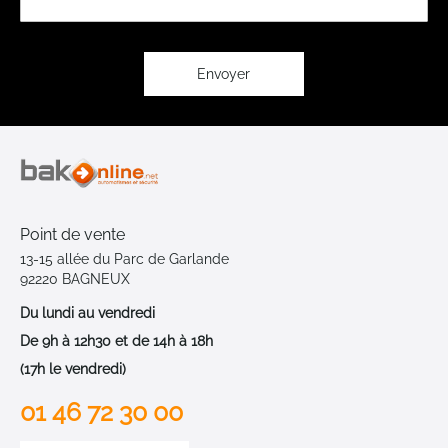
notre
lettre
d’information
:
Envoyer
Point de vente
13-15 allée du Parc de Garlande
92220 BAGNEUX
Du lundi au vendredi
De 9h à 12h30 et de 14h à 18h
(17h le vendredi)
01 46 72 30 00