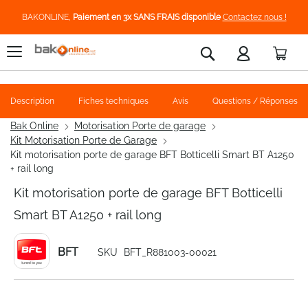
BAKONLINE,
Paiement en 3x SANS FRAIS disponible
Contactez nous !
Pani
Rechercher
Description
Fiches techniques
Avis
Questions / Réponses
Bak Online
Motorisation Porte de garage
Kit Motorisation Porte de Garage
Kit motorisation porte de garage BFT Botticelli Smart BT A1250
+ rail long
Kit motorisation porte de garage BFT Botticelli
Smart BT A1250 + rail long
BFT
SKU
BFT_R881003-00021
Skip
to