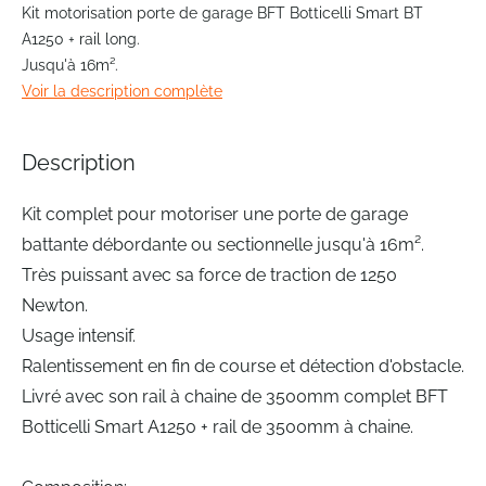
to
Kit motorisation porte de garage BFT Botticelli Smart BT
the
A1250 + rail long.
beginning
Jusqu'à 16m².
of
Voir la description complète
the
images
gallery
Description
Kit complet pour motoriser une porte de garage
battante débordante ou sectionnelle jusqu'à 16m².
Très puissant avec sa force de traction de 1250
Newton.
Usage intensif.
Ralentissement en fin de course et détection d'obstacle.
Livré avec son rail à chaine de 3500mm complet BFT
Botticelli Smart A1250 + rail de 3500mm à chaine.