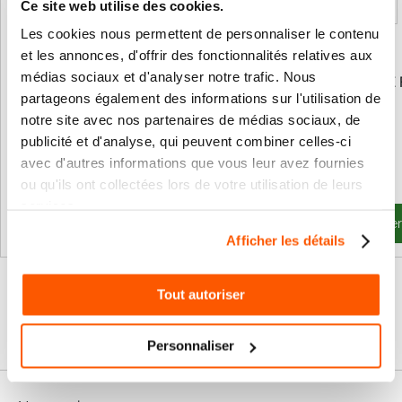
Ce site web utilise des cookies.
Les cookies nous permettent de personnaliser le contenu
et les annonces, d'offrir des fonctionnalités relatives aux
médias sociaux et d'analyser notre trafic. Nous
Batterie de secours Nice PS124
Télécommande NICE 
partageons également des informations sur l'utilisation de
notre site avec nos partenaires de médias sociaux, de
publicité et d'analyse, qui peuvent combiner celles-ci
111,76 €
64,92 €
avec d'autres informations que vous leur avez fournies
Prix
Prix
52,92 €
11,98 €
Spécial
Spécial
ou qu'ils ont collectées lors de votre utilisation de leurs
63,50 €
14,38 €
services.
Ajouter au panier
Ajouter au panie
Afficher les détails
Tout autoriser
Personnaliser