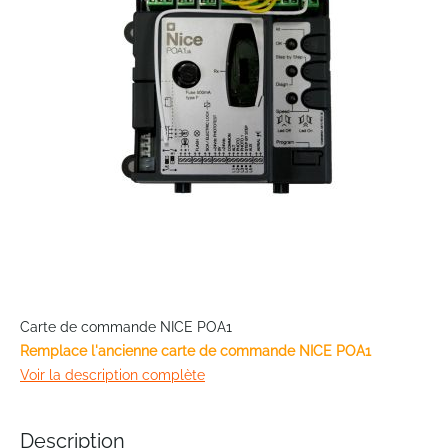
images
gallery
Skip
to
Carte de commande NICE POA1
the
Remplace l'ancienne carte de commande
NICE POA1
beginning
Voir la description complète
of
the
images
Description
gallery