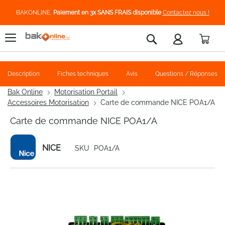
BAKONLINE,
Paiement en 3x SANS FRAIS disponible
Contactez nous !
Pani
Rechercher
Description
Fiches techniques
Avis
Questions / Réponses
Bak Online
Motorisation Portail
Accessoires Motorisation
Carte de commande NICE POA1/A
Carte de commande NICE POA1/A
NICE
SKU
POA1/A
Skip
to
the
end
of
the