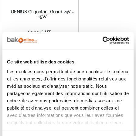
GENIUS Clignotant Guard 24V -
15W
69,09 €
82,91 €
Ajouter au panier
Ce site web utilise des cookies.
Les cookies nous permettent de personnaliser le contenu
et les annonces, d'offrir des fonctionnalités relatives aux
médias sociaux et d'analyser notre trafic. Nous
partageons également des informations sur l'utilisation de
notre site avec nos partenaires de médias sociaux, de
publicité et d'analyse, qui peuvent combiner celles-ci
avec d'autres informations que vous leur avez fournies
Nos services
ou qu'ils ont collectées lors de votre utilisation de leurs
services.
Paiement
Paiement en