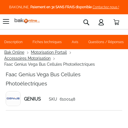
BAKONLINE,
Paiement en 3x SANS FRAIS disponible
Contactez nous !
Pani
Rechercher
Description
Fiches techniques
Avis
Questions / Réponses
Bak Online
Motorisation Portail
Accessoires Motorisation
Faac Genius Vega Bus Cellules Photoélectriques
Faac Genius Vega Bus Cellules
Photoélectriques
GENIUS
SKU
6100148
Skip
to
the