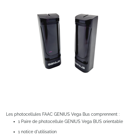
end
of
the
images
gallery
Skip
to
Les photocellules FAAC GENIUS Vega Bus comprennent :
the
1 Paire de photocellule GENIUS Vega BUS orientable
beginning
of
1 notice d'utilisation