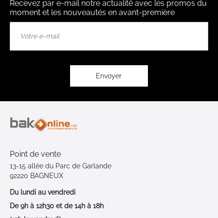
Recevez par e-mail notre actualité avec les promos du
moment et les nouveautés en avant-première
Inscription
à
notre
lettre
d’information
:
Envoyer
Point de vente
13-15 allée du Parc de Garlande
92220 BAGNEUX
Du lundi au vendredi
De 9h à 12h30 et de 14h à 18h