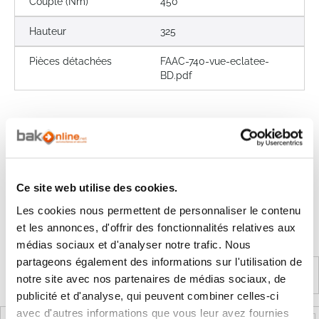
Couple (Nm)
450
Hauteur
325
Pièces détachées
FAAC-740-vue-eclatee-
BD.pdf
Les avis clients
Il n'y a pas encore d'avis sur ce produit
Ce site web utilise des cookies.
Les questions / réponses
Les cookies nous permettent de personnaliser le contenu
Pas encore de questions
et les annonces, d'offrir des fonctionnalités relatives aux
Connectez vous pour poser votre question
médias sociaux et d'analyser notre trafic. Nous
partageons également des informations sur l'utilisation de
notre site avec nos partenaires de médias sociaux, de
Produits complémentaires
publicité et d'analyse, qui peuvent combiner celles-ci
avec d'autres informations que vous leur avez fournies