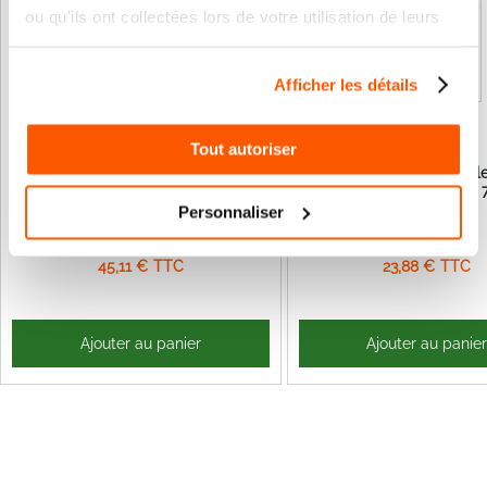
ou qu'ils ont collectées lors de votre utilisation de leurs
services.
Afficher les détails
Tout autoriser
Crémaillère nylon barre de 1m
Crémaillère Universell
NICE ROA6
toute marque Max
Personnaliser
37,59 €
19,90 €
45,11 €
23,88 €
Ajouter au panier
Ajouter au panie