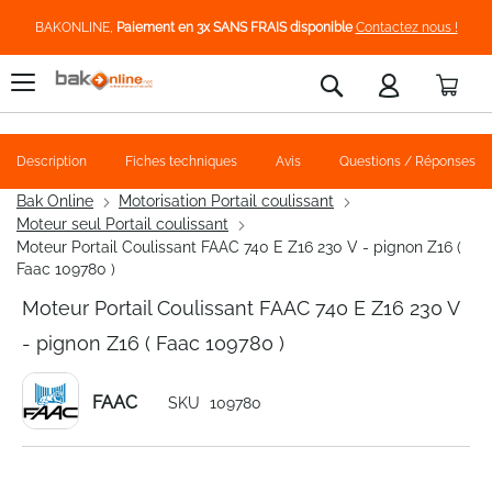
BAKONLINE,
Paiement en 3x SANS FRAIS disponible
Contactez nous !
Pani
Rechercher
Description
Fiches techniques
Avis
Questions / Réponses
Bak Online
Motorisation Portail coulissant
Moteur seul Portail coulissant
Moteur Portail Coulissant FAAC 740 E Z16 230 V - pignon Z16 (
Faac 109780 )
Moteur Portail Coulissant FAAC 740 E Z16 230 V
- pignon Z16 ( Faac 109780 )
FAAC
SKU
109780
Skip
to