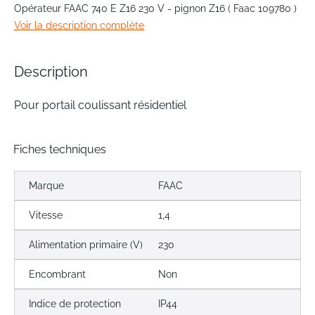
to
Opérateur FAAC 740 E Z16 230 V - pignon Z16 ( Faac 109780 )
the
Voir la description complète
beginning
of
the
Description
images
gallery
Pour portail coulissant résidentiel
Fiches techniques
Marque
FAAC
Vitesse
1,4
Alimentation primaire (V)
230
Encombrant
Non
Indice de protection
IP44