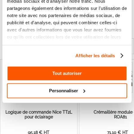
médias sociaux et d'analyser notre trafic. Nous
partageons également des informations sur l'utilisation de
Les questions / réponses
notre site avec nos partenaires de médias sociaux, de
Pas encore de questions
publicité et d'analyse, qui peuvent combiner celles-ci
avec d'autres informations que vous leur avez fournies
Connectez vous pour poser votre question
ou qu'ils ont collectées lors de votre utilisation de leurs
services.
Produits complémentaires
Afficher les détails
Tout autoriser
Personnaliser
Logique de commande Nice TT2L
Crémaillère module
pour éclairage
ROA81
95,18 €
71,10 €