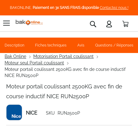
BAKONLINE,
Paiement en 3x SANS FRAIS disponible
Contactez nous !
Pani
Rechercher
Description
Fiches techniques
Avis
Questions / Réponses
Bak Online
Motorisation Portail coulissant
Moteur seul Portail coulissant
Moteur portail coulissant 2500KG avec fin de course inductif
NICE RUN2500P
Moteur portail coulissant 2500KG avec fin de
course inductif NICE RUN2500P
NICE
SKU
RUN2500P
Skip
to