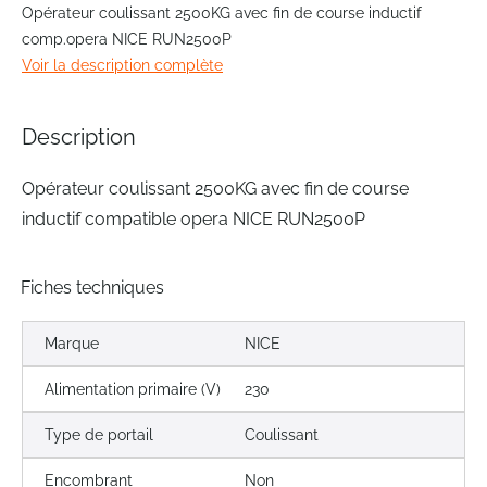
to
Opérateur coulissant 2500KG avec fin de course inductif
the
comp.opera NICE RUN2500P
beginning
Voir la description complète
of
the
images
Description
gallery
Opérateur coulissant 2500KG avec fin de course
inductif compatible opera NICE RUN2500P
Fiches techniques
Marque
NICE
Alimentation primaire (V)
230
Type de portail
Coulissant
Encombrant
Non