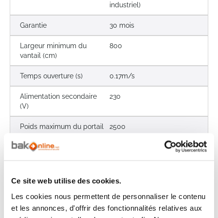
industriel)
Garantie
30 mois
Largeur minimum du
800
vantail (cm)
Temps ouverture (s)
0.17m/s
Alimentation secondaire
230
(V)
Poids maximum du portail
2500
(kg)
Longueur du portail (cm)
2000
Ce site web utilise des cookies.
Les avis clients
Les cookies nous permettent de personnaliser le contenu
Il n'y a pas encore d'avis sur ce produit
et les annonces, d'offrir des fonctionnalités relatives aux