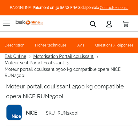
BAKONLINE,
Paiement en 3x SANS FRAIS disponible
Contactez nous !
Pani
Rechercher
Description
Fiches techniques
Avis
Questions / Réponses
Bak Online
Motorisation Portail coulissant
Moteur seul Portail coulissant
Moteur portail coulissant 2500 kg compatible opera NICE
RUN2500I
Moteur portail coulissant 2500 kg compatible
opera NICE RUN2500I
NICE
SKU
RUN2500I
Skip
to