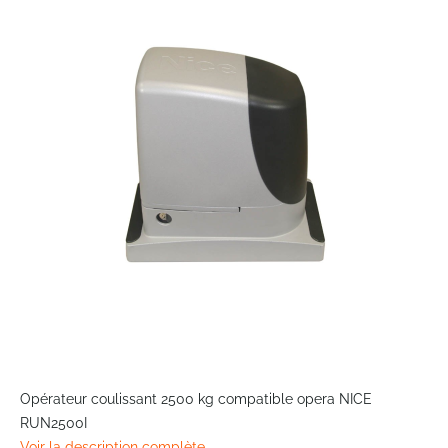
the
end
of
the
images
gallery
Skip
to
Opérateur coulissant 2500 kg compatible opera NICE
the
RUN2500I
beginning
Voir la description complète