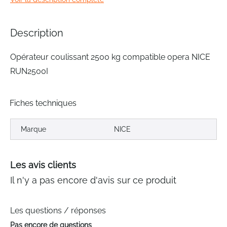
of
the
images
Description
gallery
Opérateur coulissant 2500 kg compatible opera NICE
RUN2500I
Fiches techniques
Marque
NICE
Les avis clients
Il n'y a pas encore d'avis sur ce produit
Les questions / réponses
Pas encore de questions