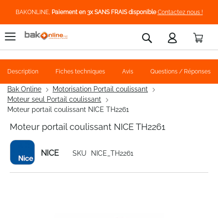
BAKONLINE,
Paiement en 3x SANS FRAIS disponible
Contactez nous !
Pani
Rechercher
Description
Fiches techniques
Avis
Questions / Réponses
Bak Online
Motorisation Portail coulissant
Moteur seul Portail coulissant
Moteur portail coulissant NICE TH2261
Moteur portail coulissant NICE TH2261
NICE
SKU
NICE_TH2261
Skip
to
the
end
of