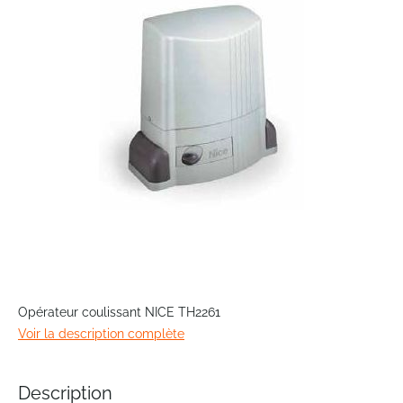
the
images
gallery
Skip
to
Opérateur coulissant NICE TH2261
the
Voir la description complète
beginning
of
the
Description
images