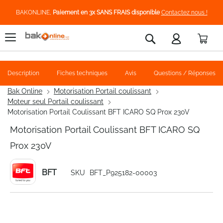
BAKONLINE,
Paiement en 3x SANS FRAIS disponible
Contactez nous !
Pani
Rechercher
Description
Fiches techniques
Avis
Questions / Réponses
Bak Online
Motorisation Portail coulissant
Moteur seul Portail coulissant
Motorisation Portail Coulissant BFT ICARO SQ Prox 230V
Motorisation Portail Coulissant BFT ICARO SQ
Prox 230V
BFT
SKU
BFT_P925182-00003
Skip
to
the