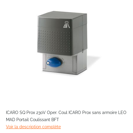
end
of
the
images
gallery
Skip
to
ICARO SQ Prox 230V Oper. Coul ICARO Prox sans armoire LEO
the
MAD Portail Coulissant BFT
beginning
Voir la description complète
of