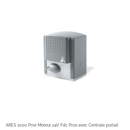
to
the
end
of
the
images
gallery
Skip
to
ARES 1000 Prox Moteur 24V Fdc Prox avec Centrale portail
the