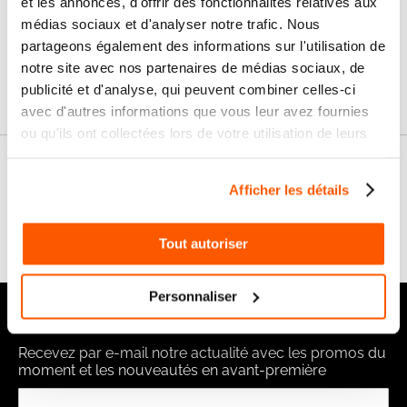
et les annonces, d'offrir des fonctionnalités relatives aux
SAV & Retours
24/72H
médias sociaux et d'analyser notre trafic. Nous
partageons également des informations sur l'utilisation de
notre site avec nos partenaires de médias sociaux, de
Garanties
publicité et d'analyse, qui peuvent combiner celles-ci
avec d'autres informations que vous leur avez fournies
ou qu'ils ont collectées lors de votre utilisation de leurs
services.
Nos conseils
Afficher les détails
FAQ
Tout autoriser
Personnaliser
Notre newsletter
Recevez par e-mail notre actualité avec les promos du
moment et les nouveautés en avant-première
Inscription