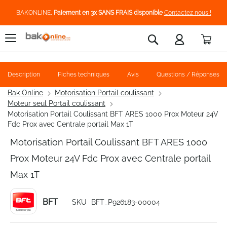
BAKONLINE,
Paiement en 3x SANS FRAIS disponible
Contactez nous !
Pani
Rechercher
Description
Fiches techniques
Avis
Questions / Réponses
Bak Online
Motorisation Portail coulissant
Moteur seul Portail coulissant
Motorisation Portail Coulissant BFT ARES 1000 Prox Moteur 24V
Fdc Prox avec Centrale portail Max 1T
Motorisation Portail Coulissant BFT ARES 1000
Prox Moteur 24V Fdc Prox avec Centrale portail
Max 1T
BFT
SKU
BFT_P926183-00004
Skip