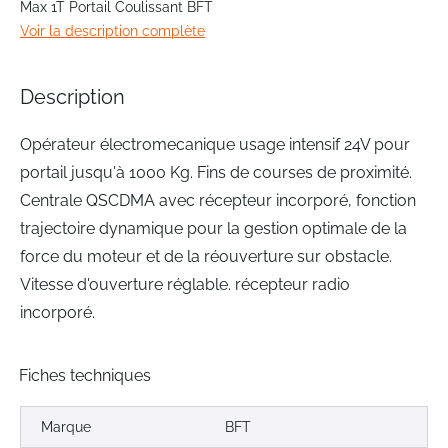
Max 1T Portail Coulissant BFT
beginning
Voir la description complète
of
the
images
Description
gallery
Opérateur électromecanique usage intensif 24V pour
portail jusqu'à 1000 Kg. Fins de courses de proximité.
Centrale QSCDMA avec récepteur incorporé, fonction
trajectoire dynamique pour la gestion optimale de la
force du moteur et de la réouverture sur obstacle.
Vitesse d'ouverture réglable. récepteur radio
incorporé.
Fiches techniques
Marque
BFT