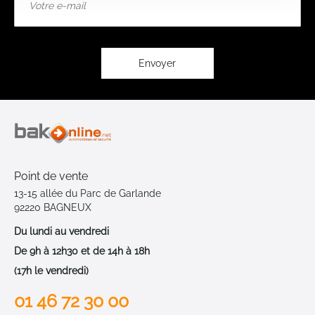
à
notre
lettre
d’information
:
Envoyer
Point de vente
13-15 allée du Parc de Garlande
92220 BAGNEUX
Du lundi au vendredi
De 9h à 12h30 et de 14h à 18h
(17h le vendredi)
01 46 72 30 00